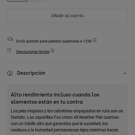
Accesorios
seleccionado
Añadir al carrito
Ver Todo
Bolsas y Mochilas
Gorras y Gorros
Envío gratuito para pedidos superiores a 125€
Ver todo
Devoluciones fáciles
Descripción
Alto rendimiento incluso cuando los
elementos están en tu contra
Los pies mojados y los calcetines empapados en ruta son un
fastidio. Las zapatillas Fox Union All Weather Flat cuentan
con un tobillo alto que garantiza que la suciedad, los
residuos y la humedad permanezcan lejos mientras haces