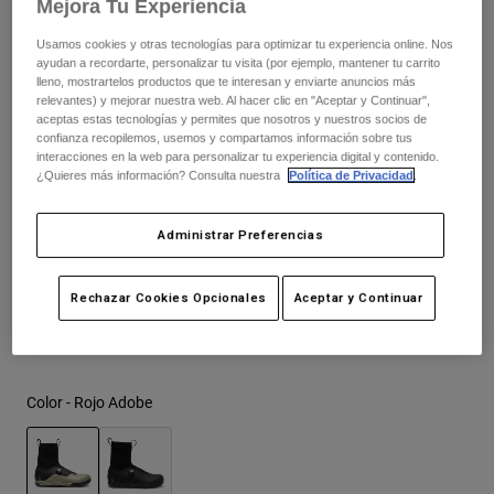
Mejora Tu Experiencia
Chaquetas
249,99 €
Explorar Moto
Camisetas
Calcetines
Usamos cookies y otras tecnologías para optimizar tu experiencia online. Nos
Sudaderas
ayudan a recordarte, personalizar tu visita (por ejemplo, mantener tu carrito
Ver todo
lleno, mostrartelos productos que te interesan y enviarte anuncios más
Product Help
Ver todo
Explorar MTB
relevantes) y mejorar nuestra web. Al hacer clic en "Aceptar y Continuar",
Cuadro de tallas
aceptas estas tecnologías y permites que nosotros y nuestros socios de
Guía de Equipamiento de Moto
confianza recopilemos, usemos y compartamos información sobre tus
interacciones en la web para personalizar tu experiencia digital y contenido.
Ropa Casual
37
38
39
40
41
41.5
Product Help
¿Quieres más información? Consulta nuestra
Política de Privacidad
.
Accesorios
Guía de cuidado de cascos
Guía de Equipamiento de MTB
Tops
Guía de cuidado de las botas
Gorras y Gorros
Administrar Preferencias
42
42.5
43
43.5
44
44.5
Sudaderas
Guía de cuidado de cascos
Bolsas y Mochilas
Chaquetas
Calcetines
Rechazar Cookies Opcionales
Aceptar y Continuar
45
45.5
46
47
Pantalones
Stickers
Pantalones Cortos
Otros Accesorios
Bañadores
Color -
Rojo Adobe
Ver todo
Ver todo