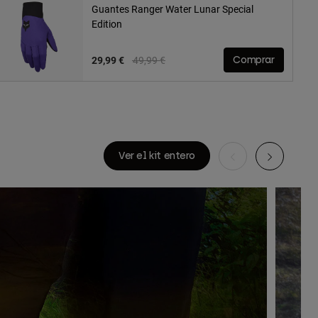
Guantes Ranger Water Lunar Special
Edition
Price reduced from
to
29,99 €
49,99 €
Comprar
Ver el kit entero