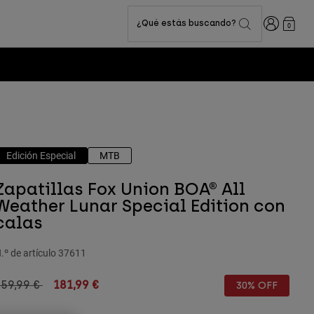
Iniciar sesi
¿Qué estás buscando?
0
Edición Especial
MTB
Zapatillas Fox Union BOA® All
Weather Lunar Special Edition con
calas
.º de artículo
37611
rice reduced from
to
259,99 €
181,99 €
30% OFF