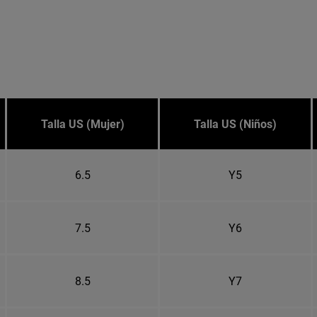
Talla US (Mujer)
Talla US (Niños)
6.5
Y5
7.5
Y6
8.5
Y7