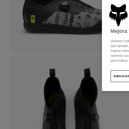
Mejora 
Usamos cookie
(por ejemplo,
mejorar nuest
nuestros soc
personalizar
Administ