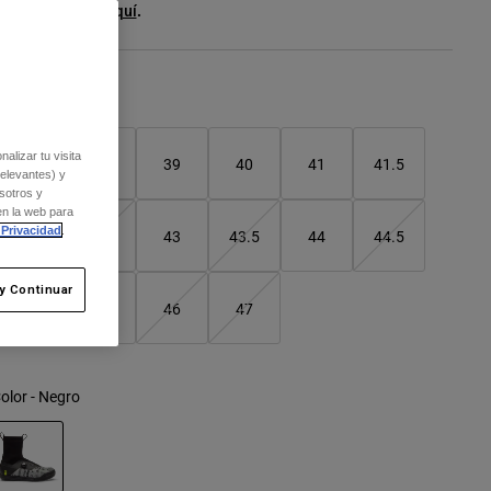
er el kit entero
.
aquí
Cuadro de tallas
alizar tu visita
37
38
39
40
41
41.5
relevantes) y
sotros y
en la web para
 Privacidad
.
42
42.5
43
43.5
44
44.5
y Continuar
45
45.5
46
47
olor -
Negro