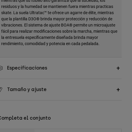
mientras que su tobillo alto garantiza que la suciedad, los
residuos y la humedad se mantienen fuera mientras practicas
skate. La suela Ultratac™ te ofrece un agarre de élite, mientras
que la plantilla D3O® brinda mayor protección y reducción de
vibraciones. El sistema de ajuste BOA® permite un microajuste
fácil para realizar modificaciones sobre la marcha, mientras que
la entresuela específicamente diseñada brinda mayor
rendimiento, comodidad y potencia en cada pedalada.
Especificaciones
Tamaño y ajuste
Completa el conjunto