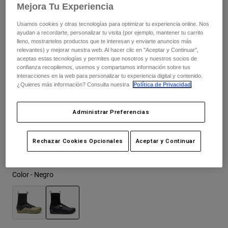
Chaquetas
Mejora Tu Experiencia
Explorar Moto
Camisetas
Calcetines
Usamos cookies y otras tecnologías para optimizar tu experiencia online. Nos
Sudaderas
ayudan a recordarte, personalizar tu visita (por ejemplo, mantener tu carrito
Ver todo
Cuadro de tallas
Product Help
lleno, mostrartelos productos que te interesan y enviarte anuncios más
Ver todo
Explorar MTB
relevantes) y mejorar nuestra web. Al hacer clic en "Aceptar y Continuar",
aceptas estas tecnologías y permites que nosotros y nuestros socios de
Guía de Equipamiento de Moto
37
38
39
40
41
41.5
confianza recopilemos, usemos y compartamos información sobre tus
Ropa Casual
interacciones en la web para personalizar tu experiencia digital y contenido.
Product Help
Accesorios
Guía de cuidado de cascos
¿Quieres más información? Consulta nuestra
Política de Privacidad
.
Guía de Equipamiento de MTB
42
42.5
43
43.5
44
44.5
Tops
Guía de cuidado de las botas
Gorras y Gorros
Administrar Preferencias
Sudaderas
Guía de cuidado de cascos
Bolsas y Mochilas
Chaquetas
45
45.5
46
47
Calcetines
Rechazar Cookies Opcionales
Aceptar y Continuar
Pantalones
Stickers
Pantalones Cortos
Otros Accesorios
Color -
Negro
Bañadores
Ver todo
Ver todo
seleccionado