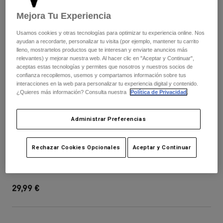
Pantalones
Protecciones
Pantalones
Mejora Tu Experiencia
Camisas
Pantalones largos
Gafas de Protección
Ver todo
Usamos cookies y otras tecnologías para optimizar tu experiencia online. Nos
Guantes
Calcetines
ayudan a recordarte, personalizar tu visita (por ejemplo, mantener tu carrito
Pantalones cortos
lleno, mostrartelos productos que te interesan y enviarte anuncios más
Ver todo
relevantes) y mejorar nuestra web. Al hacer clic en "Aceptar y Continuar",
Chaquetas
aceptas estas tecnologías y permites que nosotros y nuestros socios de
Chaquetas y chalecos
Mujer
confianza recopilemos, usemos y compartamos información sobre tus
Protecciones
interacciones en la web para personalizar tu experiencia digital y contenido.
¿Quieres más información? Consulta nuestra
Política de Privacidad
.
Camisetas y tops
Guantes
Moto
Gafas de protección
Sudaderas
Protecciones
Cascos
Administrar Preferencias
Chaquetas
Calcetines
Camisetas
Pantalones
Gafas de protección
Youth Rampage Visor-Img Print
Rechazar Cookies Opcionales
Aceptar y Continuar
Pantalones
Mochilas y accesorios
Camisas
Botas
Calcetines
N.º de artículo
40019-C84-OS
Ver todo
Recambios
Protecciones
29,99 €
Accesorios
Guantes
Niños
Gafas de Protección
Recambios