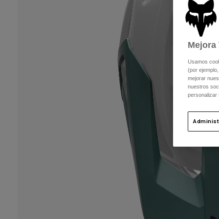
Mejora 
Usamos cookie
(por ejemplo,
mejorar nuest
nuestros soc
personalizar
Administ