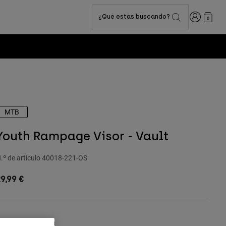
Iniciar sesi
¿Qué estás buscando?
0
MTB
Youth Rampage Visor - Vault
.º de artículo
40018-221-OS
9,99 €
olor -
Verde salvia