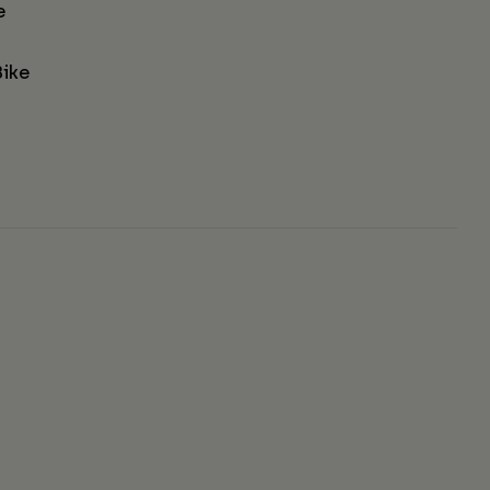
e
ike