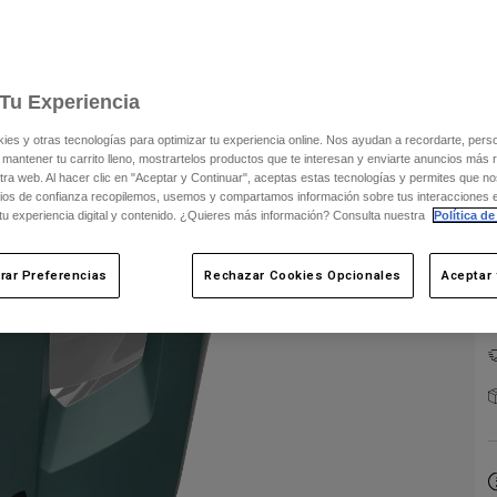
Tu Experiencia
s y otras tecnologías para optimizar tu experiencia online. Nos ayudan a recordarte, person
 mantener tu carrito lleno, mostrartelos productos que te interesan y enviarte anuncios más 
ra web. Al hacer clic en "Aceptar y Continuar", aceptas estas tecnologías y permites que no
ios de confianza recopilemos, usemos y compartamos información sobre tus interacciones 
 tu experiencia digital y contenido. ¿Quieres más información? Consulta nuestra
Política de
rar Preferencias
Rechazar Cookies Opcionales
Aceptar 