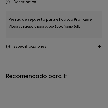
Descripción
Accesorios
Ver Todo
Piezas de repuesto para el casco Proframe
Bolsas y Mochilas
Visera de repuesto para casco Speedframe Solid.
Gorras y Gorros
Ver todo
Especificaciones
Recomendado para ti