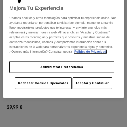
Pantalones
Protecciones
Pantalones
Mejora Tu Experiencia
Camisas
Pantalones largos
Gafas de Protección
Usamos cookies y otras tecnologías para optimizar tu experiencia online. Nos
Ver todo
Guantes
ayudan a recordarte, personalizar tu visita (por ejemplo, mantener tu carrito
Calcetines
Pantalones cortos
lleno, mostrartelos productos que te interesan y enviarte anuncios más
Ver todo
relevantes) y mejorar nuestra web. Al hacer clic en "Aceptar y Continuar",
Chaquetas
aceptas estas tecnologías y permites que nosotros y nuestros socios de
Chaquetas y chalecos
Mujer
confianza recopilemos, usemos y compartamos información sobre tus
interacciones en la web para personalizar tu experiencia digital y contenido.
Protecciones
¿Quieres más información? Consulta nuestra
Política de Privacidad
.
Camisetas y tops
Guantes
Moto
Gafas de protección
Sudaderas
Administrar Preferencias
Protecciones
Cascos
Chaquetas
Calcetines
Camisetas
Pantalones
Gafas de protección
Youth Proframe Visor - Solids
Rechazar Cookies Opcionales
Aceptar y Continuar
Pantalones
Mochilas y accesorios
Camisas
Botas
Calcetines
N.º de artículo
40014-A02-OS
Ver todo
Recambios
Protecciones
29,99 €
Accesorios
Guantes
Niños
Gafas de Protección
Recambios