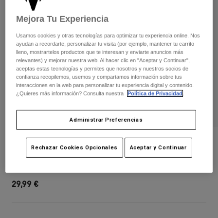
Pantalones
Protecciones
Pantalones
Camisas
Mejora Tu Experiencia
Pantalones largos
Gafas de Protección
Ver todo
Guantes
Usamos cookies y otras tecnologías para optimizar tu experiencia online. Nos
Calcetines
ayudan a recordarte, personalizar tu visita (por ejemplo, mantener tu carrito
Pantalones cortos
lleno, mostrartelos productos que te interesan y enviarte anuncios más
Ver todo
Chaquetas
relevantes) y mejorar nuestra web. Al hacer clic en "Aceptar y Continuar",
Chaquetas y chalecos
aceptas estas tecnologías y permites que nosotros y nuestros socios de
Mujer
confianza recopilemos, usemos y compartamos información sobre tus
Protecciones
interacciones en la web para personalizar tu experiencia digital y contenido.
Camisetas y tops
Guantes
Moto
¿Quieres más información? Consulta nuestra
Política de Privacidad
.
Gafas de protección
Sudaderas
Protecciones
Cascos
Administrar Preferencias
Chaquetas
Calcetines
Camisetas
Pantalones
Gafas de protección
Visera para el casco Rampage - Juvenil
Pantalones
Rechazar Cookies Opcionales
Aceptar y Continuar
Mochilas y accesorios
Camisas
Botas
Calcetines
N.º de artículo
33275-276-OS
Ver todo
Recambios
Protecciones
29,99 €
Accesorios
Guantes
Niños
Gafas de Protección
Recambios