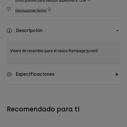
Envío gratuito para pedidos superiores a 125€
Accesorios
Devoluciones fáciles
Ver Todo
Bolsas y Mochilas
Descripción
Gorras y Gorros
Ver todo
Visera de recambio para el casco Rampage juvenil.
Especificaciones
Recomendado para ti