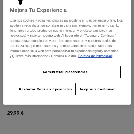
Pantalones
Protecciones
Pantalones
Mejora Tu Experiencia
Camisas
Pantalones largos
Gafas de Protección
Ver todo
Usamos cookies y otras tecnologías para optimizar tu experiencia online. Nos
Guantes
Calcetines
ayudan a recordarte, personalizar tu visita (por ejemplo, mantener tu carrito
Pantalones cortos
lleno, mostrartelos productos que te interesan y enviarte anuncios más
Ver todo
Chaquetas
relevantes) y mejorar nuestra web. Al hacer clic en "Aceptar y Continuar",
aceptas estas tecnologías y permites que nosotros y nuestros socios de
Chaquetas y chalecos
Mujer
confianza recopilemos, usemos y compartamos información sobre tus
Protecciones
interacciones en la web para personalizar tu experiencia digital y contenido.
¿Quieres más información? Consulta nuestra
Política de Privacidad
.
Camisetas y tops
Guantes
Moto
Gafas de protección
Sudaderas
Protecciones
Cascos
Administrar Preferencias
Chaquetas
Calcetines
Camisetas
Pantalones
Gafas de protección
Visera para el casco Rampage - Juvenil
Rechazar Cookies Opcionales
Aceptar y Continuar
Pantalones
Mochilas y accesorios
Camisas
Botas
Calcetines
N.º de artículo
33275-001-OS
Ver todo
Recambios
Protecciones
29,99 €
Accesorios
Guantes
Niños
Gafas de Protección
Recambios