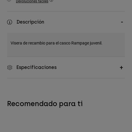
Devoluciones fáciles
Accesorios
Ver Todo
Descripción
Bolsas y Mochilas
Gorras y Gorros
Visera de recambio para el casco Rampage juvenil.
Ver todo
Especificaciones
Recomendado para ti