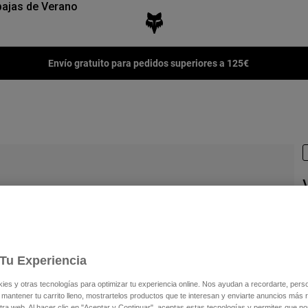
ajas de Verano
Envío gratuito para pedidos superiores a 125€
N
3
Tu Experiencia
s y otras tecnologías para optimizar tu experiencia online. Nos ayudan a recordarte, person
 mantener tu carrito lleno, mostrartelos productos que te interesan y enviarte anuncios más 
C
ra web. Al hacer clic en "Aceptar y Continuar", aceptas estas tecnologías y permites que no