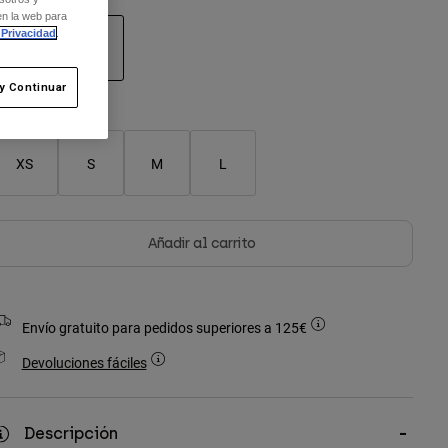
en la web para
 Privacidad
.
y Continuar
seleccionado
XS
S
M
L
Añadir al carrito
Envío gratuito para pedidos superiores a 125€
Devoluciones fáciles
Descripción