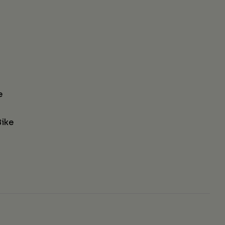
e
ike