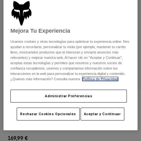
Pantalones
Protecciones
Pantalones
Camisas
Pantalones largos
Gafas de Protección
Ver todo
Guantes
Calcetines
Pantalones cortos
Mejora Tu Experiencia
Ver todo
Chaquetas
Usamos cookies y otras tecnologías para optimizar tu experiencia online. Nos
Chaquetas y chalecos
Mujer
ayudan a recordarte, personalizar tu visita (por ejemplo, mantener tu carrito
lleno, mostrartelos productos que te interesan y enviarte anuncios más
Protecciones
relevantes) y mejorar nuestra web. Al hacer clic en "Aceptar y Continuar",
Camisetas y tops
Guantes
Moto
aceptas estas tecnologías y permites que nosotros y nuestros socios de
Gafas de protección
confianza recopilemos, usemos y compartamos información sobre tus
Sudaderas
interacciones en la web para personalizar tu experiencia digital y contenido.
Protecciones
Cascos
Chaquetas
¿Quieres más información? Consulta nuestra
Política de Privacidad
.
Calcetines
Camisetas
Pantalones
Gafas de protección
Pantalones
Administrar Preferencias
Mochilas y accesorios
Camisas
Opiniones
Botas
Calcetines
Ver todo
Protección de pecho Juvenil Airframe
Recambios
Rechazar Cookies Opcionales
Aceptar y Continuar
Protecciones
Accesorios
Guantes
N.º de artículo
36378-001-OS
Niños
Gafas de Protección
Recambios
169,99 €