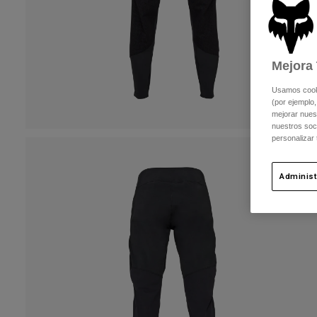
Mejora 
Usamos cookie
(por ejemplo,
mejorar nuest
nuestros soc
personalizar
Administ