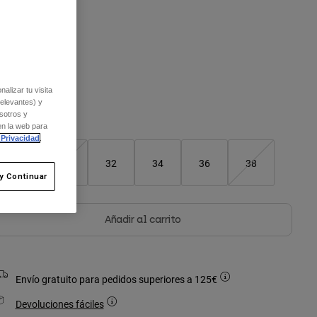
olor -
Negro
alizar tu visita
seleccionado
relevantes) y
sotros y
Cuadro de tallas
en la web para
 Privacidad
.
28
30
32
34
36
38
y Continuar
Añadir al carrito
Envío gratuito para pedidos superiores a 125€
Devoluciones fáciles