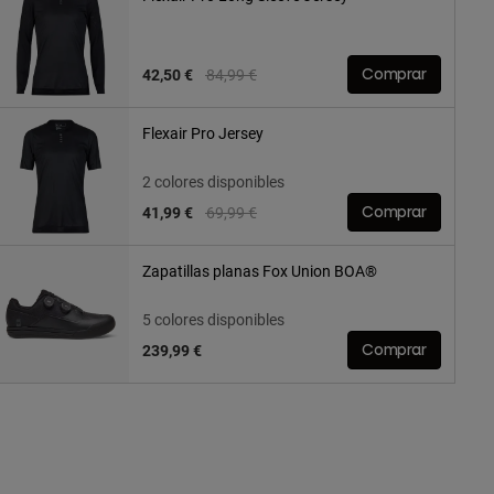
Price reduced from
to
42,50 €
84,99 €
Comprar
Flexair Pro Jersey
2 colores disponibles
Price reduced from
to
41,99 €
69,99 €
Comprar
Zapatillas planas Fox Union BOA®
5 colores disponibles
239,99 €
Comprar