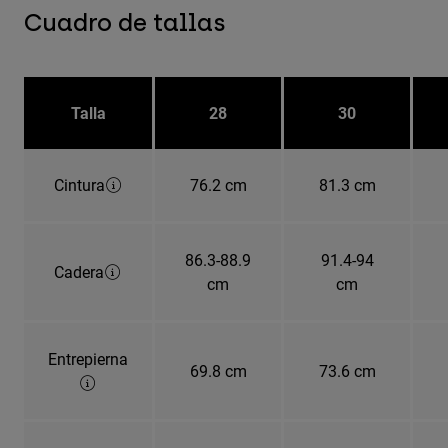
Cuadro de tallas
Talla
28
30
Cintura
76.2 cm
81.3 cm
86.3-88.9
91.4-94
Cadera
cm
cm
Entrepierna
69.8 cm
73.6 cm