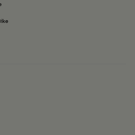
e
ike