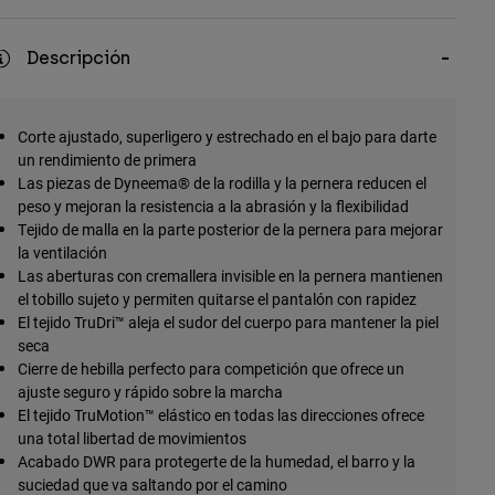
Descripción
Corte ajustado, superligero y estrechado en el bajo para darte
un rendimiento de primera
Las piezas de Dyneema® de la rodilla y la pernera reducen el
peso y mejoran la resistencia a la abrasión y la flexibilidad
Tejido de malla en la parte posterior de la pernera para mejorar
la ventilación
Las aberturas con cremallera invisible en la pernera mantienen
el tobillo sujeto y permiten quitarse el pantalón con rapidez
El tejido TruDri™ aleja el sudor del cuerpo para mantener la piel
seca
Cierre de hebilla perfecto para competición que ofrece un
ajuste seguro y rápido sobre la marcha
El tejido TruMotion™ elástico en todas las direcciones ofrece
una total libertad de movimientos
Acabado DWR para protegerte de la humedad, el barro y la
suciedad que va saltando por el camino