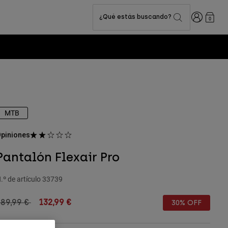
Iniciar sesi
¿Qué estás buscando?
0
MTB
piniones
Pantalón Flexair Pro
.º de artículo
33739
rice reduced from
to
189,99 €
132,99 €
30% OFF