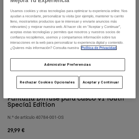
Mejora Tu Experiencia
Pantalones
Protecciones
Pantalones
Camisas
Usamos cookies y otras tecnologías para optimizar tu experiencia online. Nos
Pantalones largos
Gafas de Protección
ayudan a recordarte, personalizar tu visita (por ejemplo, mantener tu carrito
Ver todo
lleno, mostrartelos productos que te interesan y enviarte anuncios más
Guantes
Calcetines
relevantes) y mejorar nuestra web. Al hacer clic en "Aceptar y Continuar",
Pantalones cortos
aceptas estas tecnologías y permites que nosotros y nuestros socios de
Ver todo
Chaquetas
confianza recopilemos, usemos y compartamos información sobre tus
interacciones en la web para personalizar tu experiencia digital y contenido.
Chaquetas y chalecos
Mujer
¿Quieres más información? Consulta nuestra
Política de Privacidad
.
Protecciones
Camisetas y tops
Guantes
Moto
Administrar Preferencias
Gafas de protección
Sudaderas
Protecciones
Cascos
Chaquetas
Calcetines
Rechazar Cookies Opcionales
Aceptar y Continuar
Camisetas
Pantalones
Gafas de protección
Pantalones
Mochilas y accesorios
Pantalla Diffuse para casco V1 Youth
Camisas
Botas
Special Edition
Calcetines
Ver todo
Recambios
Protecciones
N.º de artículo
40784-001-OS
Accesorios
Guantes
29,99 €
Niños
Gafas de Protección
Recambios