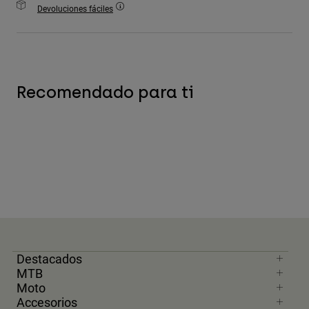
Devoluciones fáciles
Accesorios
Ver Todo
Bolsas y Mochilas
Gorras y Gorros
Recomendado para ti
Ver todo
Destacados
MTB
Moto
Accesorios