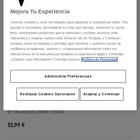
Pantalones
Protecciones
Pantalones
Camisas
Mejora Tu Experiencia
Pantalones largos
Gafas de Protección
Ver todo
Guantes
Usamos cookies y otras tecnologías para optimizar tu experiencia online. Nos
Calcetines
ayudan a recordarte, personalizar tu visita (por ejemplo, mantener tu carrito
Pantalones cortos
lleno, mostrartelos productos que te interesan y enviarte anuncios más
Ver todo
Chaquetas
relevantes) y mejorar nuestra web. Al hacer clic en "Aceptar y Continuar",
aceptas estas tecnologías y permites que nosotros y nuestros socios de
Chaquetas y chalecos
Mujer
confianza recopilemos, usemos y compartamos información sobre tus
Protecciones
interacciones en la web para personalizar tu experiencia digital y contenido.
Camisetas y tops
Guantes
¿Quieres más información? Consulta nuestra
Política de Privacidad
.
Moto
Gafas de protección
Sudaderas
Protecciones
Cascos
Administrar Preferencias
Chaquetas
Calcetines
Camisetas
Pantalones
Gafas de protección
Pantalones
Rechazar Cookies Opcionales
Aceptar y Continuar
Mochilas y accesorios
Pack de Pegatinas Heritage Track
Camisas
Botas
Calcetines
Ver todo
N.º de artículo
23389-135-OS
Recambios
Protecciones
Accesorios
Guantes
32,99 €
Niños
Gafas de Protección
Recambios