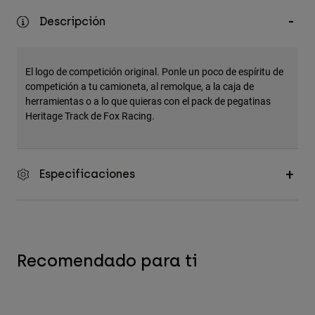
Accesorios
Descripción
Ver Todo
Bolsas y Mochilas
El logo de competición original. Ponle un poco de espíritu de
competición a tu camioneta, al remolque, a la caja de
Gorras y Gorros
herramientas o a lo que quieras con el pack de pegatinas
Ver todo
Heritage Track de Fox Racing.
Especificaciones
Recomendado para ti