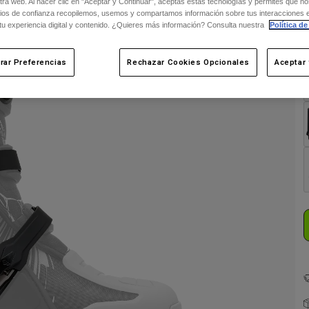
ra web. Al hacer clic en "Aceptar y Continuar", aceptas estas tecnologías y permites que no
ios de confianza recopilemos, usemos y compartamos información sobre tus interacciones 
 tu experiencia digital y contenido. ¿Quieres más información? Consulta nuestra
Política de
rar Preferencias
Rechazar Cookies Opcionales
Aceptar 