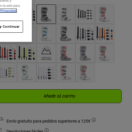
sotros y
en la web para
 Privacidad
.
seleccionado
y Continuar
Añadir al carrito
Envío gratuito para pedidos superiores a 125€
Devoluciones fáciles