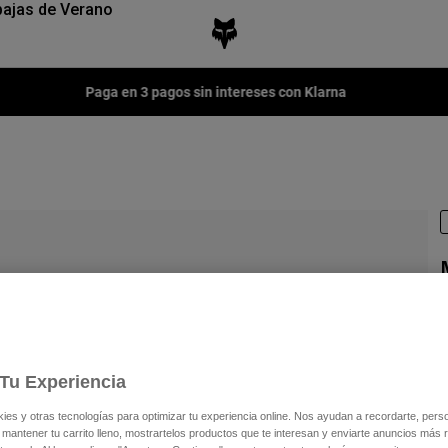
ajas de Verano
Fox LAB Capsule Collection -
Comprar ahora
N
3
Tu Experiencia
s y otras tecnologías para optimizar tu experiencia online. Nos ayudan a recordarte, person
 mantener tu carrito lleno, mostrartelos productos que te interesan y enviarte anuncios más 
C