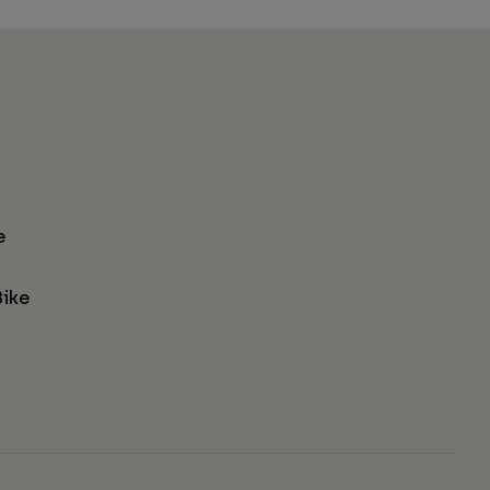
e
ike