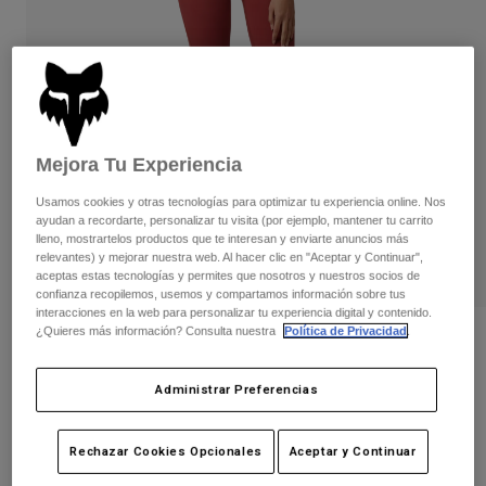
Pantalones
Protecciones
Pantalones
Camisas
Pantalones largos
Gafas de Protección
Ver todo
Guantes
Calcetines
Pantalones cortos
Ver todo
Chaquetas
Chaquetas y chalecos
Mujer
Mejora Tu Experiencia
Protecciones
Usamos cookies y otras tecnologías para optimizar tu experiencia online. Nos
Camisetas y tops
Guantes
Moto
ayudan a recordarte, personalizar tu visita (por ejemplo, mantener tu carrito
Gafas de protección
Sudaderas
lleno, mostrartelos productos que te interesan y enviarte anuncios más
Protecciones
relevantes) y mejorar nuestra web. Al hacer clic en "Aceptar y Continuar",
Cascos
Chaquetas
aceptas estas tecnologías y permites que nosotros y nuestros socios de
Calcetines
Camisetas
confianza recopilemos, usemos y compartamos información sobre tus
Pantalones
Gafas de protección
interacciones en la web para personalizar tu experiencia digital y contenido.
Pantalones
¿Quieres más información? Consulta nuestra
Política de Privacidad
.
Mochilas y accesorios
Camisas
Opiniones
Botas
Calcetines
Ver todo
Mallas para Mujer Boundary
Administrar Preferencias
Recambios
Protecciones
Accesorios
Guantes
N.º de artículo
28693-371-XS
Rechazar Cookies Opcionales
Aceptar y Continuar
Niños
Gafas de Protección
Recambios
Price reduced from
to
49,99 €
25,00 €
50% OFF