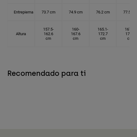
Entrepierna
73.7 cm
74.9 cm
76.2 cm
77.5 cm
157.5-
160-
165.1-
167.6-
Altura
162.6
167.6
172.7
175.3
cm
cm
cm
cm
Recomendado para ti