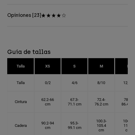
Opiniones [23]
Guía de tallas
Talla
XS
S
M
L
Talla
0/2
4/6
8/10
12/14
62.2-66
67.3-
72.4-
78.7-
Cintura
cm
71.1 cm
76.2 cm
86.4 cm
100.3-
106.7-
90.2-94
95.3-
Cadera
105.4
114.3
cm
99.1 cm
cm
cm