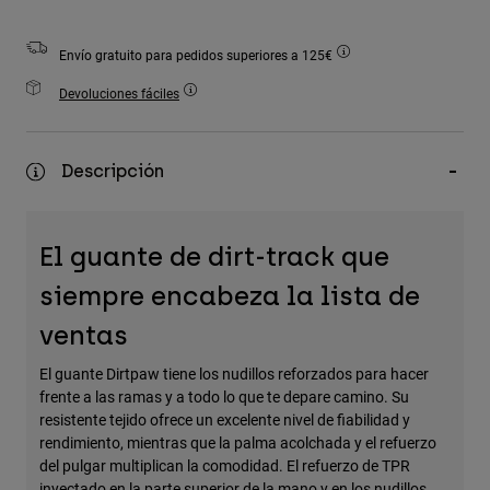
Accesorios
Envío gratuito para pedidos superiores a 125€
Ver Todo
Devoluciones fáciles
Bolsas y Mochilas
Gorras y Gorros
Ver todo
Descripción
El guante de dirt-track que
siempre encabeza la lista de
ventas
El guante Dirtpaw tiene los nudillos reforzados para hacer
frente a las ramas y a todo lo que te depare camino. Su
resistente tejido ofrece un excelente nivel de fiabilidad y
rendimiento, mientras que la palma acolchada y el refuerzo
del pulgar multiplican la comodidad. El refuerzo de TPR
inyectado en la parte superior de la mano y en los nudillos