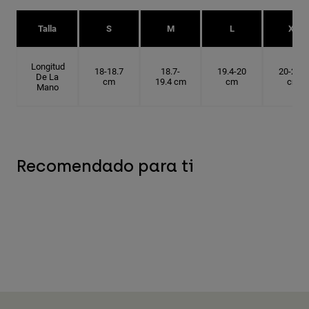
Talla
S
M
L
XL
Longitud
18-18.7
18.7-
19.4-20
20-20.6
De La
cm
19.4 cm
cm
cm
Mano
Recomendado para ti