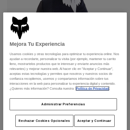
Pantalones
Protecciones
Pantalones
Camisas
Pantalones largos
Gafas de Protección
Ver todo
Guantes
Calcetines
Pantalones cortos
Ver todo
Chaquetas
Chaquetas y chalecos
Mujer
Mejora Tu Experiencia
Protecciones
Usamos cookies y otras tecnologías para optimizar tu experiencia online. Nos
Camisetas y tops
Guantes
Moto
ayudan a recordarte, personalizar tu visita (por ejemplo, mantener tu carrito
Gafas de protección
Sudaderas
lleno, mostrartelos productos que te interesan y enviarte anuncios más
Protecciones
relevantes) y mejorar nuestra web. Al hacer clic en "Aceptar y Continuar",
Cascos
Chaquetas
aceptas estas tecnologías y permites que nosotros y nuestros socios de
Calcetines
Camisetas
confianza recopilemos, usemos y compartamos información sobre tus
Pantalones
Gafas de protección
interacciones en la web para personalizar tu experiencia digital y contenido.
Pantalones
¿Quieres más información? Consulta nuestra
Política de Privacidad
.
Mochilas y accesorios
Camisas
Opiniones
Botas
Calcetines
Ver todo
Guante Dirtpaw - CE
Administrar Preferencias
Recambios
Protecciones
Accesorios
Guantes
N.º de artículo
31326-001-S
Rechazar Cookies Opcionales
Aceptar y Continuar
Niños
Gafas de Protección
Recambios
44,99 €