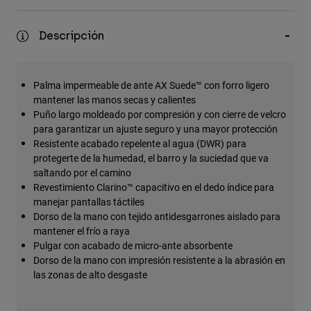
Accesorios
Descripción
Ver Todo
Bolsas y Mochilas
Palma impermeable de ante AX Suede™ con forro ligero
Gorras y Gorros
mantener las manos secas y calientes
Ver todo
Puño largo moldeado por compresión y con cierre de velcro
para garantizar un ajuste seguro y una mayor protección
Resistente acabado repelente al agua (DWR) para
protegerte de la humedad, el barro y la suciedad que va
saltando por el camino
Revestimiento Clarino™ capacitivo en el dedo índice para
manejar pantallas táctiles
Dorso de la mano con tejido antidesgarrones aislado para
mantener el frío a raya
Pulgar con acabado de micro-ante absorbente
Dorso de la mano con impresión resistente a la abrasión en
las zonas de alto desgaste