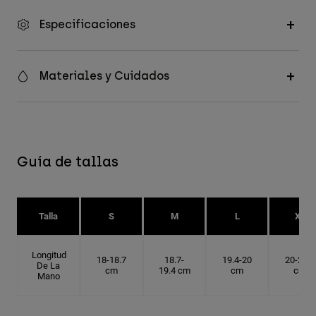
Especificaciones
Materiales y Cuidados
Guía de tallas
Talla
S
M
L
XL
Longitud
18-18.7
18.7-
19.4-20
20-20.6
De La
cm
19.4 cm
cm
cm
Mano