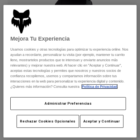
Pantalones
Protecciones
Pantalones
Camisas
Pantalones largos
Gafas de Protección
Ver todo
Guantes
Calcetines
Pantalones cortos
Ver todo
Chaquetas
Mejora Tu Experiencia
Chaquetas y chalecos
Mujer
Usamos cookies y otras tecnologías para optimizar tu experiencia online. Nos
Protecciones
ayudan a recordarte, personalizar tu visita (por ejemplo, mantener tu carrito
Camisetas y tops
Guantes
Moto
lleno, mostrartelos productos que te interesan y enviarte anuncios más
relevantes) y mejorar nuestra web. Al hacer clic en "Aceptar y Continuar",
Gafas de protección
Sudaderas
aceptas estas tecnologías y permites que nosotros y nuestros socios de
Protecciones
Cascos
confianza recopilemos, usemos y compartamos información sobre tus
Chaquetas
interacciones en la web para personalizar tu experiencia digital y contenido.
Calcetines
Camisetas
¿Quieres más información? Consulta nuestra
Política de Privacidad
.
Pantalones
Gafas de protección
Pantalones
Mochilas y accesorios
Guante Defend Pro Winter
Camisas
Administrar Preferencias
Botas
Calcetines
Ver todo
N.º de artículo
33804
Recambios
Protecciones
Accesorios
Rechazar Cookies Opcionales
Aceptar y Continuar
Guantes
69,99 €
Niños
Gafas de Protección
Recambios