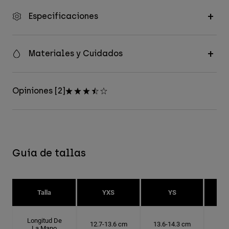
Especificaciones
Materiales y Cuidados
Opiniones [2]
Guía de tallas
Talla
YXS
YS
Longitud De
12.7-13.6 cm
13.6-14.3 cm
14.
La Mano