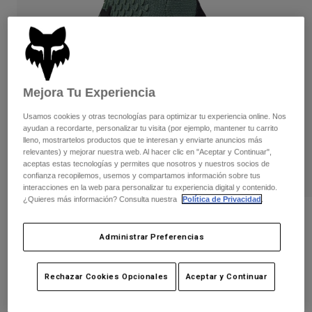
Pantalones
Protecciones
Pantalones
Camisas
Pantalones largos
Gafas de Protección
Ver todo
Guantes
Calcetines
Pantalones cortos
Ver todo
Chaquetas
Mejora Tu Experiencia
Chaquetas y chalecos
Mujer
Usamos cookies y otras tecnologías para optimizar tu experiencia online. Nos
Protecciones
ayudan a recordarte, personalizar tu visita (por ejemplo, mantener tu carrito
Camisetas y tops
Guantes
Moto
lleno, mostrartelos productos que te interesan y enviarte anuncios más
Gafas de protección
relevantes) y mejorar nuestra web. Al hacer clic en "Aceptar y Continuar",
Sudaderas
aceptas estas tecnologías y permites que nosotros y nuestros socios de
Protecciones
Cascos
Chaquetas
confianza recopilemos, usemos y compartamos información sobre tus
Calcetines
Camisetas
interacciones en la web para personalizar tu experiencia digital y contenido.
Pantalones
Gafas de protección
¿Quieres más información? Consulta nuestra
Política de Privacidad
.
Pantalones
Mochilas y accesorios
Camisas
Opiniones
Botas
Calcetines
Administrar Preferencias
Ver todo
Guante Defend - Juvenil
Recambios
Protecciones
Accesorios
Guantes
N.º de artículo
33801
Rechazar Cookies Opcionales
Aceptar y Continuar
Niños
Gafas de Protección
Recambios
39,99 €