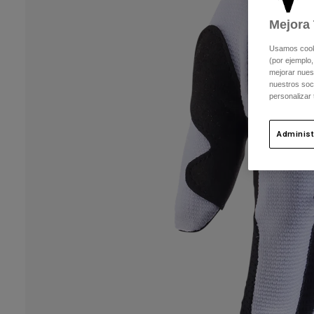
Mejora 
Usamos cookie
(por ejemplo,
mejorar nuest
nuestros soc
personalizar
Administ