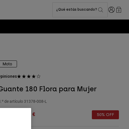
Iniciar sesi
¿Qué estás buscando?
0
Moto
piniones
Guante 180 Flora para Mujer
.º de artículo
31378-008-L
rice reduced from
to
9,99 €
15,00 €
50% OFF