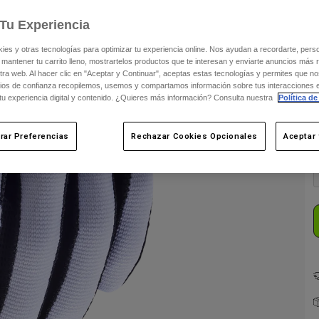
Tu Experiencia
s y otras tecnologías para optimizar tu experiencia online. Nos ayudan a recordarte, person
 mantener tu carrito lleno, mostrartelos productos que te interesan y enviarte anuncios más 
ra web. Al hacer clic en "Aceptar y Continuar", aceptas estas tecnologías y permites que no
ios de confianza recopilemos, usemos y compartamos información sobre tus interacciones 
 tu experiencia digital y contenido. ¿Quieres más información? Consulta nuestra
Política de
C
rar Preferencias
Rechazar Cookies Opcionales
Aceptar 