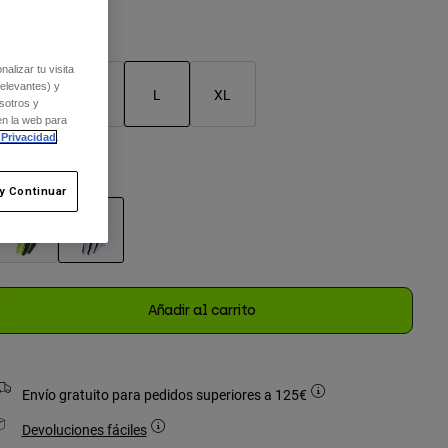
Cuadro de tallas
alizar tu visita
relevantes) y
S
M
L
XL
sotros y
en la web para
seleccionado
 Privacidad
.
olor -
Blanco
y Continuar
seleccionado
Añadir al carrito
Envío gratuito para pedidos superiores a 125€
Devoluciones fáciles