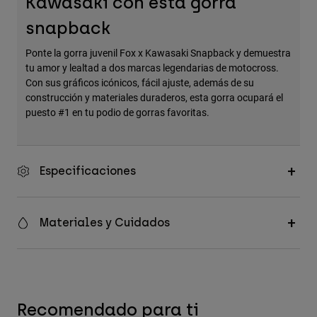
Kawasaki con esta gorra
Accesorios
snapback
Ver Todo
Ponte la gorra juvenil Fox x Kawasaki Snapback y demuestra
Bolsas y Mochilas
tu amor y lealtad a dos marcas legendarias de motocross.
Con sus gráficos icónicos, fácil ajuste, además de su
Gorras y Gorros
construcción y materiales duraderos, esta gorra ocupará el
Ver todo
puesto #1 en tu podio de gorras favoritas.
Especificaciones
Materiales y Cuidados
Recomendado para ti