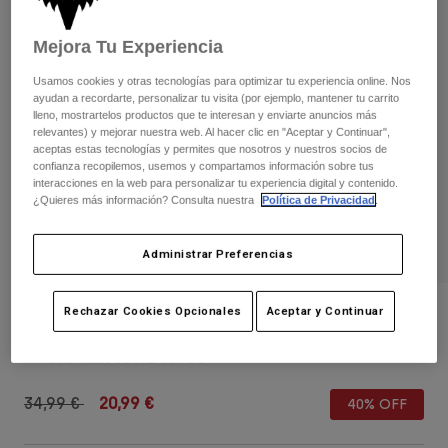
Pantalones
Protecciones
Pantalones
Camisas
Mejora Tu Experiencia
Pantalones largos
Gafas de Protección
Ver todo
Guantes
Usamos cookies y otras tecnologías para optimizar tu experiencia online. Nos
Calcetines
Pantalones cortos
ayudan a recordarte, personalizar tu visita (por ejemplo, mantener tu carrito
Ver todo
lleno, mostrartelos productos que te interesan y enviarte anuncios más
Chaquetas
relevantes) y mejorar nuestra web. Al hacer clic en "Aceptar y Continuar",
Chaquetas y chalecos
Mujer
aceptas estas tecnologías y permites que nosotros y nuestros socios de
confianza recopilemos, usemos y compartamos información sobre tus
Protecciones
interacciones en la web para personalizar tu experiencia digital y contenido.
Camisetas y tops
Guantes
Moto
¿Quieres más información? Consulta nuestra
Política de Privacidad
.
Gafas de protección
Sudaderas
Protecciones
Cascos
Chaquetas
Administrar Preferencias
Calcetines
Camisetas
Pantalones
Gafas de protección
Pantalones
Rechazar Cookies Opcionales
Aceptar y Continuar
Mochilas y accesorios
Gorra Juvenil Fox x Kawasaki Snapback
Camisas
Botas
Calcetines
Ver todo
N.º de artículo
33562-001-OS
Recambios
Protecciones
Accesorios
Guantes
Price reduced from
to
34,99 €
20,99 €
40% OFF
Niños
Gafas de Protección
Recambios