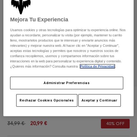
Pantalones
Protecciones
Pantalones
Camisas
Pantalones largos
Gafas de Protección
Mejora Tu Experiencia
Ver todo
Guantes
Calcetines
Pantalones cortos
Usamos cookies y otras tecnologías para optimizar tu experiencia online. Nos
Ver todo
ayudan a recordarte, personalizar tu visita (por ejemplo, mantener tu carrito
Chaquetas
lleno, mostrartelos productos que te interesan y enviarte anuncios más
Chaquetas y chalecos
Mujer
relevantes) y mejorar nuestra web. Al hacer clic en "Aceptar y Continuar",
aceptas estas tecnologías y permites que nosotros y nuestros socios de
Protecciones
confianza recopilemos, usemos y compartamos información sobre tus
Camisetas y tops
Guantes
Moto
interacciones en la web para personalizar tu experiencia digital y contenido.
Gafas de protección
¿Quieres más información? Consulta nuestra
Política de Privacidad
.
Sudaderas
Protecciones
Cascos
Chaquetas
Calcetines
Camisetas
Administrar Preferencias
Pantalones
Gafas de protección
Pantalones
Mochilas y accesorios
Gorra Juvenil Fox x Honda Snapback
Camisas
Rechazar Cookies Opcionales
Aceptar y Continuar
Botas
Calcetines
Ver todo
N.º de artículo
33561-922-OS
Recambios
Protecciones
Accesorios
Guantes
Price reduced from
to
34,99 €
20,99 €
40% OFF
Niños
Gafas de Protección
Recambios