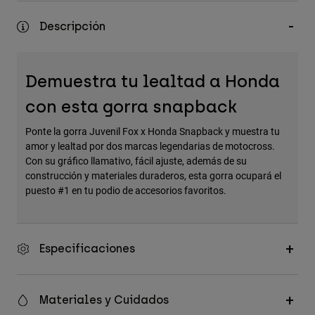
Accesorios
Descripción
Ver Todo
Bolsas y Mochilas
Demuestra tu lealtad a Honda
Gorras y Gorros
con esta gorra snapback
Ver todo
Ponte la gorra Juvenil Fox x Honda Snapback y muestra tu
amor y lealtad por dos marcas legendarias de motocross.
Con su gráfico llamativo, fácil ajuste, además de su
construcción y materiales duraderos, esta gorra ocupará el
puesto #1 en tu podio de accesorios favoritos.
Especificaciones
Materiales y Cuidados