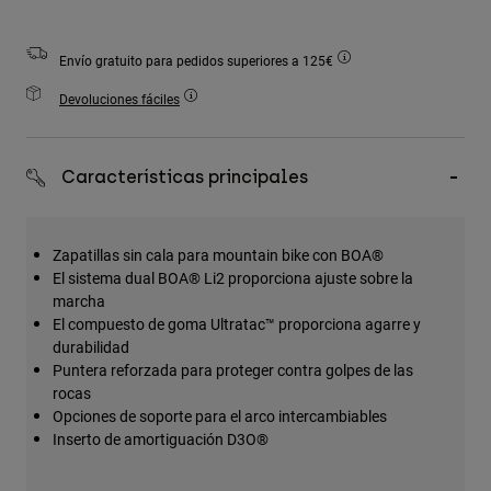
Accesorios
Envío gratuito para pedidos superiores a 125€
Ver Todo
Devoluciones fáciles
Bolsas y Mochilas
Gorras y Gorros
Ver todo
Características principales
Zapatillas sin cala para mountain bike con BOA®
El sistema dual BOA® Li2 proporciona ajuste sobre la
marcha
El compuesto de goma Ultratac™ proporciona agarre y
durabilidad
Puntera reforzada para proteger contra golpes de las
rocas
Opciones de soporte para el arco intercambiables
Inserto de amortiguación D3O®