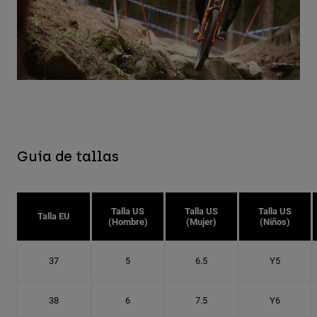
Guía de tallas
Talla US
Talla US
Talla US
Talla EU
(Hombre)
(Mujer)
(Niños)
37
5
6.5
Y5
38
6
7.5
Y6