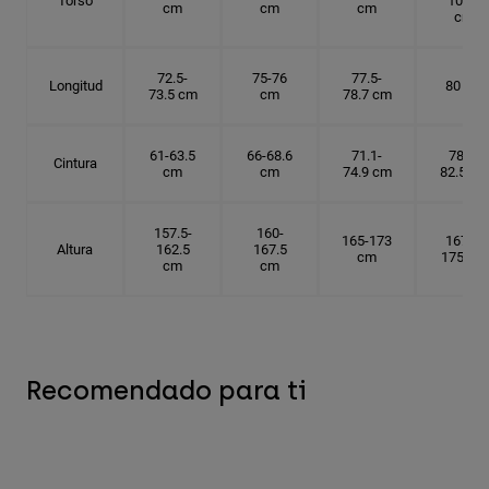
Torso
101.5
cm
cm
cm
cm
72.5-
75-76
77.5-
Longitud
80 cm
73.5 cm
cm
78.7 cm
61-63.5
66-68.6
71.1-
78.7-
Cintura
cm
cm
74.9 cm
82.5 cm
157.5-
160-
165-173
167.5-
Altura
162.5
167.5
cm
175 cm
cm
cm
Recomendado para ti