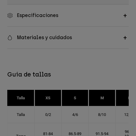
Especificaciones
Materiales y cuidados
Guía de tallas
Talla
XS
S
M
L
Talla
0/2
4/6
8/10
12/14
96.5-
81-84
86.5-89
91.5-94