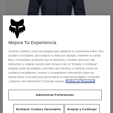
Pantalones
Protecciones
Pantalones
Camisas
Pantalones largos
Gafas de Protección
Ver todo
Guantes
Calcetines
Pantalones cortos
Ver todo
Chaquetas
Chaquetas y chalecos
Mujer
Mejora Tu Experiencia
Protecciones
Camisetas y tops
Guantes
Moto
Usamos cookies y otras tecnologías para optimizar tu experiencia online. Nos
Gafas de protección
Sudaderas
ayudan a recordarte, personalizar tu visita (por ejemplo, mantener tu carrito
Protecciones
Cascos
lleno, mostrartelos productos que te interesan y enviarte anuncios más
Chaquetas
relevantes) y mejorar nuestra web. Al hacer clic en "Aceptar y Continuar",
Calcetines
Camisetas
aceptas estas tecnologías y permites que nosotros y nuestros socios de
Pantalones
Gafas de protección
confianza recopilemos, usemos y compartamos información sobre tus
Chaqueta cortavientos Ranger para
Pantalones
interacciones en la web para personalizar tu experiencia digital y contenido.
mujer
Mochilas y accesorios
Camisas
¿Quieres más información? Consulta nuestra
Política de Privacidad
.
Botas
Calcetines
Ver todo
N.º de artículo
33388
Recambios
Protecciones
Administrar Preferencias
Accesorios
Guantes
Price reduced from
to
94,99 €
61,74 €
35% OFF
Niños
Gafas de Protección
Recambios
Rechazar Cookies Opcionales
Aceptar y Continuar