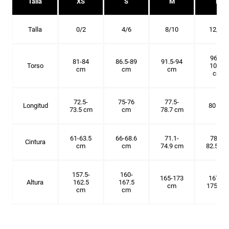
Talla
XS
S
M
L
Talla
0/2
4/6
8/10
12/14
96.5-
81-84
86.5-89
91.5-94
Torso
101.5
cm
cm
cm
cm
72.5-
75-76
77.5-
Longitud
80 cm
73.5 cm
cm
78.7 cm
61-63.5
66-68.6
71.1-
78.7-
Cintura
cm
cm
74.9 cm
82.5 cm
157.5-
160-
165-173
167.5-
Altura
162.5
167.5
cm
175 cm
cm
cm