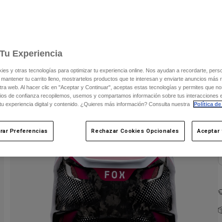
Tu Experiencia
s y otras tecnologías para optimizar tu experiencia online. Nos ayudan a recordarte, person
 mantener tu carrito lleno, mostrartelos productos que te interesan y enviarte anuncios más 
C
ra web. Al hacer clic en "Aceptar y Continuar", aceptas estas tecnologías y permites que no
ios de confianza recopilemos, usemos y compartamos información sobre tus interacciones 
 tu experiencia digital y contenido. ¿Quieres más información? Consulta nuestra
Política de
rar Preferencias
Rechazar Cookies Opcionales
Aceptar 