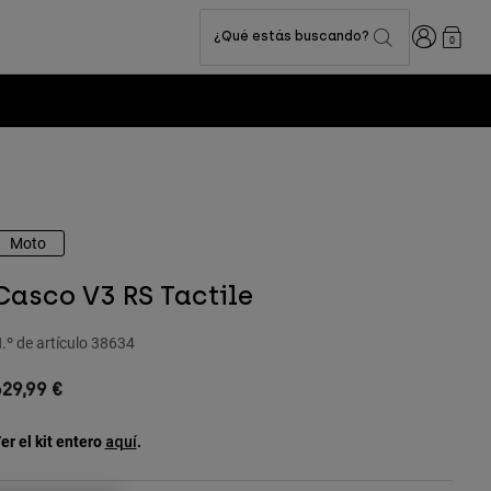
Iniciar sesi
¿Qué estás buscando?
0
Moto
Casco V3 RS Tactile
.º de artículo
38634
29,99 €
er el kit entero
.
aquí