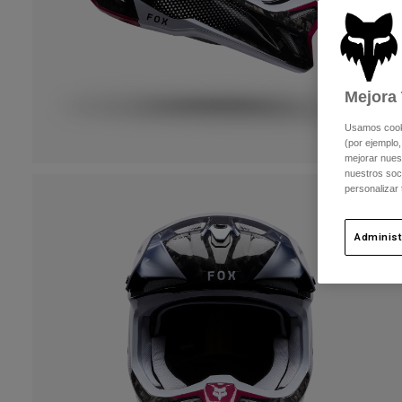
Mejora 
Usamos cookie
(por ejemplo,
mejorar nuest
nuestros soc
personalizar
Administ