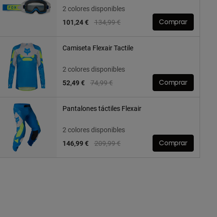
2 colores disponibles
Price reduced from
to
101,24 €
134,99 €
Comprar
Camiseta Flexair Tactile
2 colores disponibles
Price reduced from
to
52,49 €
74,99 €
Comprar
Pantalones táctiles Flexair
2 colores disponibles
Price reduced from
to
146,99 €
209,99 €
Comprar