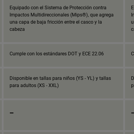
Equipado con el Sistema de Protección contra
E
Impactos Multidireccionales (Mips®), que agrega
I
una capa de baja fricción entre el casco y la
u
cabeza
c
Cumple con los estándares DOT y ECE 22.06
C
Disponible en tallas para niños (YS - YL) y tallas
D
para adultos (XS - XXL)
p
_