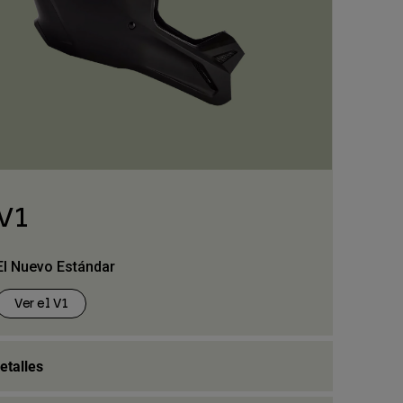
V1
El Nuevo Estándar
Ver el V1
etalles