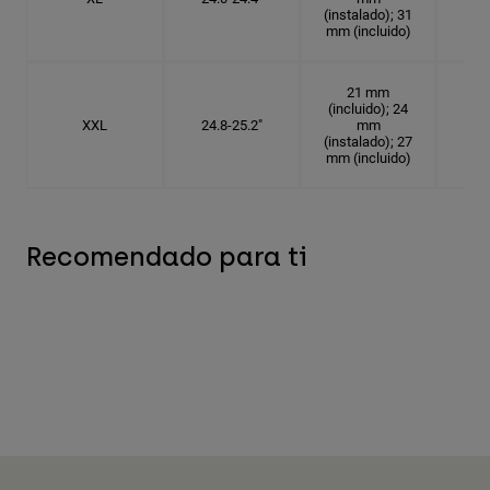
(instalado); 31
mm (incluido)
21 mm
(incluido); 24
XXL
24.8-25.2"
mm
7
(instalado); 27
mm (incluido)
Recomendado para ti