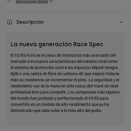
Devoluciones fáciles
Accesorios
Ver Todo
Descripción
Bolsas y Mochilas
Gorras y Gorros
La nueva generación Race Spec
Ver todo
El V3 RS Acric es el casco de motocross más avanzado del
mercado e incorpora características del máximo nivel como
el sistema de protección contra los impactos Mips® Integra
Split o una calota de fibra de carbono 4K que mejora todavía
más su resistencia sin incrementar el peso. La seguridad y el
rendimiento van de la mano en este casco dirt-track de nivel
profesional listo para competir. Los campeones más rápidos
del mundo han probado y perfeccionado el V3 RS para
convertirlo en un modelo de alto rendimiento que ya ha
demostrado que sabe subir a lo más alto del podio.