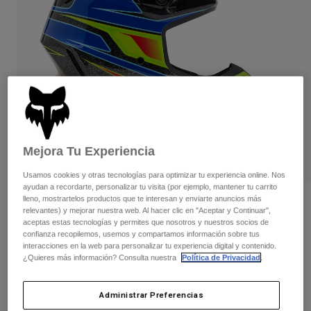
Pantalones
Protecciones
Pantalones
Camisas
Pantalones largos
Gafas de Protección
Ver todo
Guantes
Calcetines
Pantalones cortos
Ver todo
Chaquetas
Chaquetas y chalecos
Mujer
Protecciones
Camisetas y tops
Guantes
Moto
Mejora Tu Experiencia
Gafas de protección
Sudaderas
Protecciones
Cascos
Chaquetas
Usamos cookies y otras tecnologías para optimizar tu experiencia online. Nos
Calcetines
Camisetas
ayudan a recordarte, personalizar tu visita (por ejemplo, mantener tu carrito
Pantalones
Gafas de protección
lleno, mostrartelos productos que te interesan y enviarte anuncios más
Casco V3 RS Acric
Pantalones
relevantes) y mejorar nuestra web. Al hacer clic en "Aceptar y Continuar",
Mochilas y accesorios
Camisas
aceptas estas tecnologías y permites que nosotros y nuestros socios de
Botas
Calcetines
N.º de artículo
32995
confianza recopilemos, usemos y compartamos información sobre tus
Ver todo
interacciones en la web para personalizar tu experiencia digital y contenido.
Recambios
Protecciones
¿Quieres más información? Consulta nuestra
Política de Privacidad
.
649,99 €
Accesorios
Guantes
Niños
Ver el kit entero
.
Administrar Preferencias
aquí
Gafas de Protección
Recambios