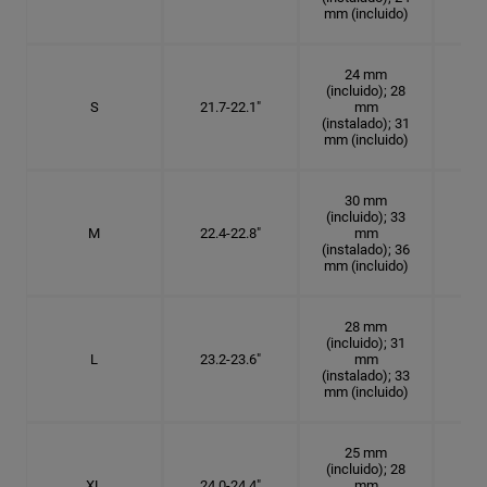
mm (incluido)
24 mm
(incluido); 28
S
21.7-22.1"
mm
6
(instalado); 31
mm (incluido)
30 mm
(incluido); 33
M
22.4-22.8"
mm
7 1
(instalado); 36
mm (incluido)
28 mm
(incluido); 31
L
23.2-23.6"
mm
7 3
(instalado); 33
mm (incluido)
25 mm
(incluido); 28
XL
24.0-24.4"
mm
7 5