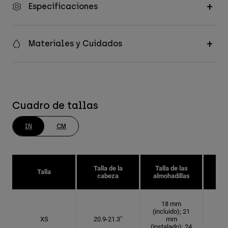
Especificaciones
Materiales y Cuidados
Cuadro de tallas
IN
CM
Talla de la
Talla de las
Tal
Talla
cabeza
almohadillas
18 mm
(incluido); 21
XS
20.9-21.3"
mm
6 5
(instalado); 24