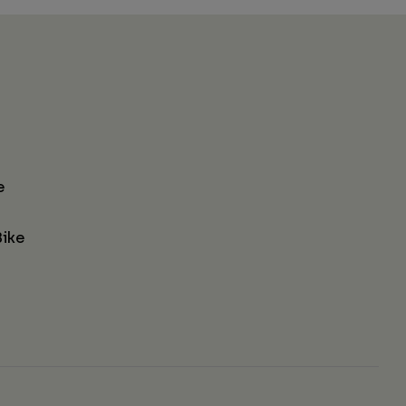
e
ike