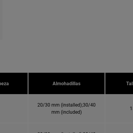
abeza
Almohadillas
Tal
20/30 mm (installed);30/40
1
mm (included)