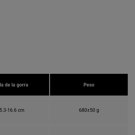
la de la gorra
Peso
5.3-16.6 cm
680±50 g