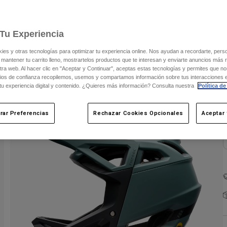
Tu Experiencia
s y otras tecnologías para optimizar tu experiencia online. Nos ayudan a recordarte, person
 mantener tu carrito lleno, mostrartelos productos que te interesan y enviarte anuncios más 
C
ra web. Al hacer clic en "Aceptar y Continuar", aceptas estas tecnologías y permites que no
ios de confianza recopilemos, usemos y compartamos información sobre tus interacciones 
 tu experiencia digital y contenido. ¿Quieres más información? Consulta nuestra
Política de
rar Preferencias
Rechazar Cookies Opcionales
Aceptar 