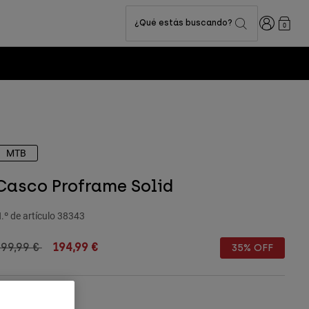
Iniciar sesi
¿Qué estás buscando?
0
MTB
Casco Proframe Solid
.º de artículo
38343
rice reduced from
to
299,99 €
194,99 €
35% OFF
Cuadro de tallas