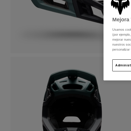
Mejora 
Usamos cookie
(por ejemplo,
mejorar nuest
nuestros soc
personalizar
Administ