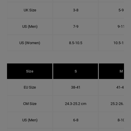
UK Size
3-8
5-9
US (Men)
7-9
9-11
US (Women)
8.5-10.5
10.5-12.5
Size
S
M
EU Size
38-41
41-43
CM Size
24.3-25.2 cm
25.2-26.8 c
US (Men)
6-8
8-10