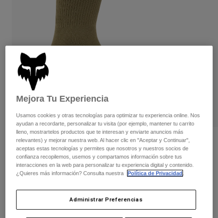
Pantalones
Protecciones
Pantalones
Camisas
Pantalones largos
Gafas de Protección
Ver todo
Guantes
Calcetines
Pantalones cortos
Ver todo
Chaquetas
Chaquetas y chalecos
Mujer
Protecciones
Camisetas y tops
Guantes
Moto
Mejora Tu Experiencia
Gafas de protección
Sudaderas
Protecciones
Usamos cookies y otras tecnologías para optimizar tu experiencia online. Nos
Cascos
Chaquetas
ayudan a recordarte, personalizar tu visita (por ejemplo, mantener tu carrito
Calcetines
Camisetas
lleno, mostrartelos productos que te interesan y enviarte anuncios más
Pantalones
Gafas de protección
relevantes) y mejorar nuestra web. Al hacer clic en "Aceptar y Continuar",
Opiniones
Pantalones
aceptas estas tecnologías y permites que nosotros y nuestros socios de
Mochilas y accesorios
Camisas
confianza recopilemos, usemos y compartamos información sobre tus
Calcetines Defend Winter 20 cm
Botas
Calcetines
interacciones en la web para personalizar tu experiencia digital y contenido.
Ver todo
¿Quieres más información? Consulta nuestra
Política de Privacidad
.
Recambios
Protecciones
N.º de artículo
31526
Accesorios
Guantes
Administrar Preferencias
Price reduced from
to
42,99 €
27,94 €
35% OFF
Niños
Gafas de Protección
Recambios