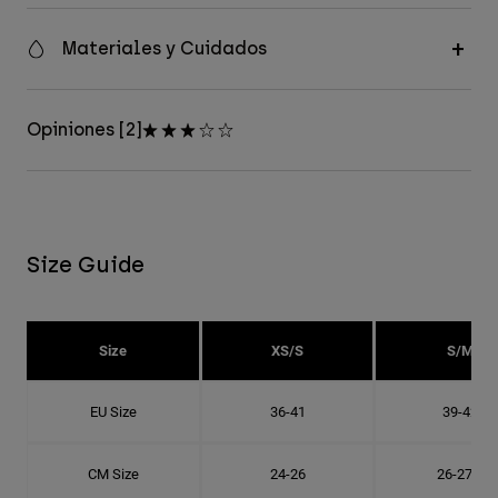
Materiales y Cuidados
Opiniones [2]
Size Guide
Size
XS/S
S/M
EU Size
36-41
39-42
CM Size
24-26
26-27.8