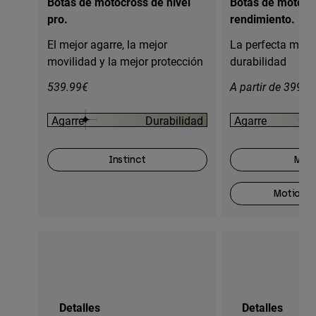
Botas de motocross de nivel
Botas de motocro
pro.
rendimiento.
El mejor agarre, la mejor
La perfecta mezc
movilidad y la mejor protección
durabilidad
539.99€
A partir de 399.9
Agarre
Durabilidad
Agarre
Instinct
Moti
Motion O
Detalles
Detalles