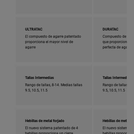
ULTRATAC
DURATAC
El compuesto de agarre patentado
Compuesto de agar
proporciona el mayor nivel de
que proporciona u
agarre
perfecta de agarre 
Tallas Intermedias
Tallas Intermedias
Rango de tallas, 8-14. Medias tallas
Rango de tallas, 5-
9.5, 10.5, 11.5
9.5, 10.5, 11.5
Hebillas de metal forjado
Hebillas de metal fo
El nuevo sistema patentado de 4
El nuevo sistema p
hebillas proporciona un cierre
hebillas proporcion