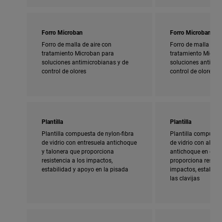
Forro Microban
Forro Microban
Forro de malla de aire con
Forro de malla de a
tratamiento Microban para
tratamiento Micro
soluciones antimicrobianas y de
soluciones antimic
control de olores
control de olores
Plantilla
Plantilla
Plantilla compuesta de nylon-fibra
Plantilla compuesta
de vidrio con entresuela antichoque
de vidrio con almoh
y talonera que proporciona
antichoque en el ta
resistencia a los impactos,
proporciona resiste
estabilidad y apoyo en la pisada
impactos, estabili
las clavijas