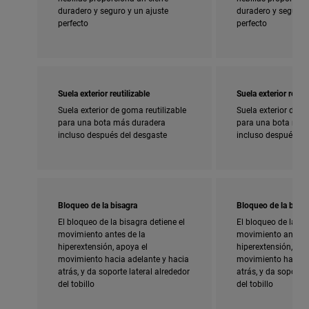
duradero y seguro y un ajuste
duradero y seguro y
perfecto
perfecto
Suela exterior reutilizable
Suela exterior reutil
Suela exterior de goma reutilizable
Suela exterior de g
para una bota más duradera
para una bota más
incluso después del desgaste
incluso después de
Bloqueo de la bisagra
Bloqueo de la bisag
El bloqueo de la bisagra detiene el
El bloqueo de la bi
movimiento antes de la
movimiento antes d
hiperextensión, apoya el
hiperextensión, apo
movimiento hacia adelante y hacia
movimiento hacia a
atrás, y da soporte lateral alrededor
atrás, y da soporte 
del tobillo
del tobillo