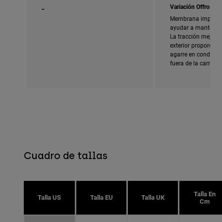
_
Variación Offroad
Membrana imperme
ayudar a mantener 
La tracción mejorad
exterior proporcio
agarre en condicion
fuera de la carreter
Cuadro de tallas
Talla En
Talla US
Talla EU
Talla UK
Cm