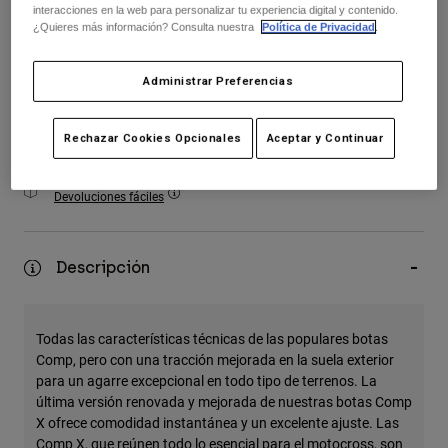
interacciones en la web para personalizar tu experiencia digital y contenido.
Accesorios
¿Quieres más información? Consulta nuestra
Política de Privacidad
.
seleccionado
Ver Todo
Añadir al carrito
Administrar Preferencias
Bolsas y Mochilas
Gorras y Gorros
Rechazar Cookies Opcionales
Aceptar y Continuar
Ver todo
Envío gratuito para pedidos superiores a 125€
Devoluciones fáciles
Descripción
Todas las características técnicas de las populares botas
Comp, pero con una tracción mejorada en la suela exterior
para un agarre excepcional en todo tipo de terrenos. La
última versión renovada y mejorada de nuestras botas Comp
X ofrece comodidad instantánea y un excelente ajuste. Las
Comp X, que reúnen todo lo esencial para el motocross, son