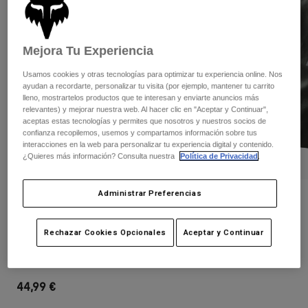
Pantalones
Protecciones
Pantalones
Camisas
Pantalones largos
Gafas de Protección
Ver todo
Mejora Tu Experiencia
Guantes
Calcetines
Pantalones cortos
Usamos cookies y otras tecnologías para optimizar tu experiencia online. Nos
Ver todo
Chaquetas
ayudan a recordarte, personalizar tu visita (por ejemplo, mantener tu carrito
Chaquetas y chalecos
Mujer
lleno, mostrartelos productos que te interesan y enviarte anuncios más
relevantes) y mejorar nuestra web. Al hacer clic en "Aceptar y Continuar",
Protecciones
aceptas estas tecnologías y permites que nosotros y nuestros socios de
Camisetas y tops
Guantes
Moto
confianza recopilemos, usemos y compartamos información sobre tus
interacciones en la web para personalizar tu experiencia digital y contenido.
Gafas de protección
Sudaderas
¿Quieres más información? Consulta nuestra
Política de Privacidad
.
Protecciones
Cascos
Chaquetas
Calcetines
Camisetas
Administrar Preferencias
Pantalones
Gafas de protección
Opiniones
Pantalones
Mochilas y accesorios
Camisas
Alfombrilla Utility Changing
Botas
Calcetines
Rechazar Cookies Opcionales
Aceptar y Continuar
Ver todo
Recambios
Protecciones
N.º de artículo
27364-001-OS
Accesorios
Guantes
44,99 €
Niños
Gafas de Protección
Recambios