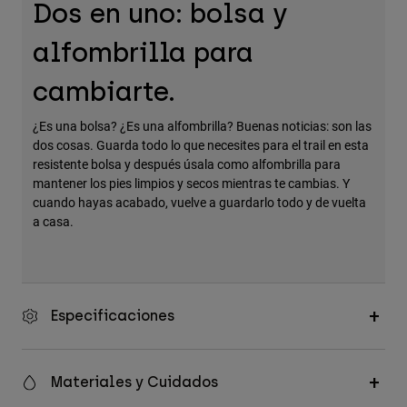
Dos en uno: bolsa y
Accesorios
alfombrilla para
Ver Todo
Bolsas y Mochilas
cambiarte.
Gorras y Gorros
¿Es una bolsa? ¿Es una alfombrilla? Buenas noticias: son las
Ver todo
dos cosas. Guarda todo lo que necesites para el trail en esta
resistente bolsa y después úsala como alfombrilla para
mantener los pies limpios y secos mientras te cambias. Y
cuando hayas acabado, vuelve a guardarlo todo y de vuelta
a casa.
Especificaciones
Materiales y Cuidados