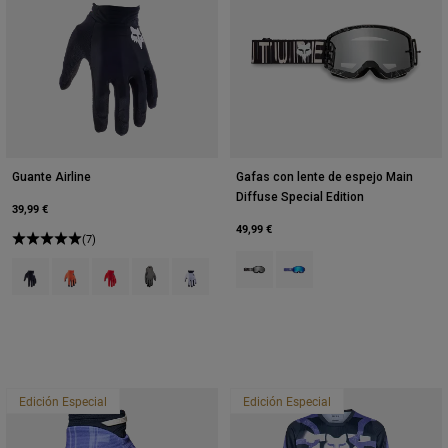
Guante Airline
Gafas con lente de espejo Main
Diffuse Special Edition
39,99 €
49,99 €
(7)
Product swatch type of Negro.
Product swatch type of Pur
Product swatch type of Negro.
Product swatch type of Naranja fluorescente.
Product swatch type of Rojo fluorescente.
Product swatch type of Gris Peltre.
Product swatch type of Blanco.
Edición Especial
Edición Especial