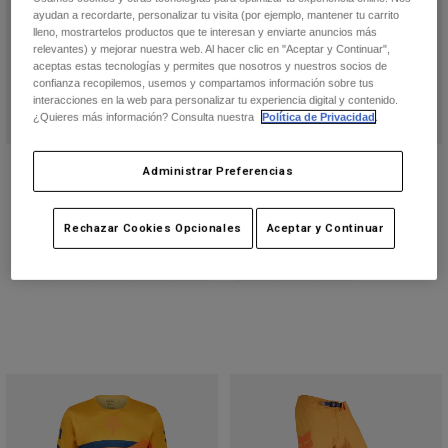
ayudan a recordarte, personalizar tu visita (por ejemplo, mantener tu carrito
lleno, mostrartelos productos que te interesan y enviarte anuncios más
relevantes) y mejorar nuestra web. Al hacer clic en "Aceptar y Continuar",
aceptas estas tecnologías y permites que nosotros y nuestros socios de
confianza recopilemos, usemos y compartamos información sobre tus
interacciones en la web para personalizar tu experiencia digital y contenido.
¿Quieres más información? Consulta nuestra
Política de Privacidad
.
Botas Motion
Casco V3 Fracture RS
Administrar Preferencias
419,99 €
629,99 €
(3)
(1)
Rechazar Cookies Opcionales
Aceptar y Continuar
Product swatch type of Negro/Gris/Blanco.
Product swatch type of Azul Joya.
Product swatch type of Azul/Amarillo.
Product swatch type of Rosa neón.
Product swatch type of Naranja fl
Product swatch type of Rojo
Product swatch type 
+3