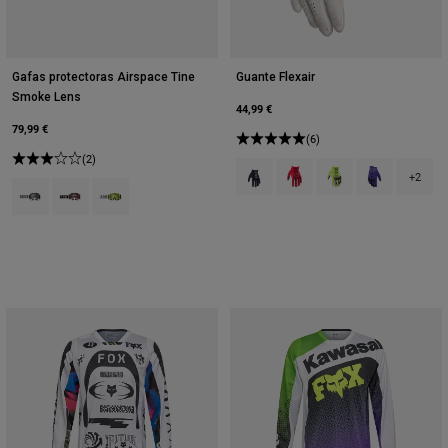
Gafas protectoras Airspace Tine
Guante Flexair
Smoke Lens
44,99 €
79,99 €
(6)
(2)
Product swatch type of Negro.
Product swatch type of Rojo
Product swatch type o
Product swatch
+2
Product swatch type of Negro.
Product swatch type of Rojo arándano.
Product swatch type of Amarillo fluorescente.