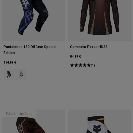
Pantalones 180 Diffuse Special
Camiseta Flexair HD38
Edition
84,99 €
154,99 €
(1)
Product swatch type of Arándano.
Product swatch type of Blanco.
Edición Limitada