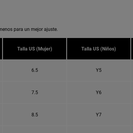
menos para un mejor ajuste.
Talla US (Mujer)
Talla US (Niños)
6.5
Y5
7.5
Y6
8.5
Y7