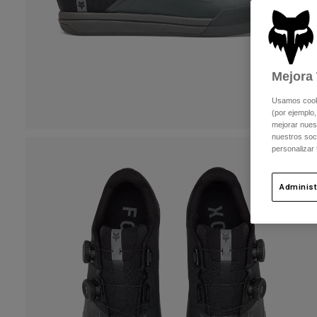
Mejora 
Usamos cookie
(por ejemplo,
mejorar nuest
nuestros soc
personalizar
Administ