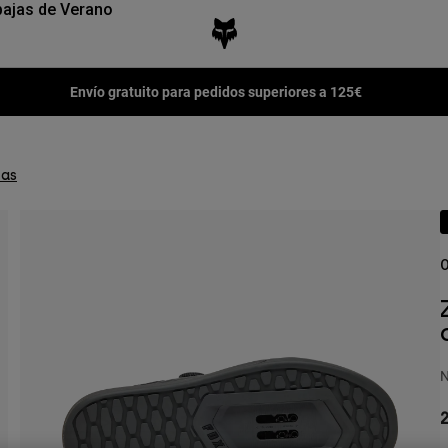
ajas de Verano
to para pedidos superiores a 125€
las
O
N
2