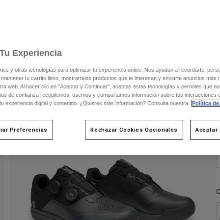
E
m
Tu Experiencia
s y otras tecnologías para optimizar tu experiencia online. Nos ayudan a recordarte, person
 mantener tu carrito lleno, mostrartelos productos que te interesan y enviarte anuncios más 
ra web. Al hacer clic en "Aceptar y Continuar", aceptas estas tecnologías y permites que no
ios de confianza recopilemos, usemos y compartamos información sobre tus interacciones 
 tu experiencia digital y contenido. ¿Quieres más información? Consulta nuestra
Política de
rar Preferencias
Rechazar Cookies Opcionales
Aceptar 
C