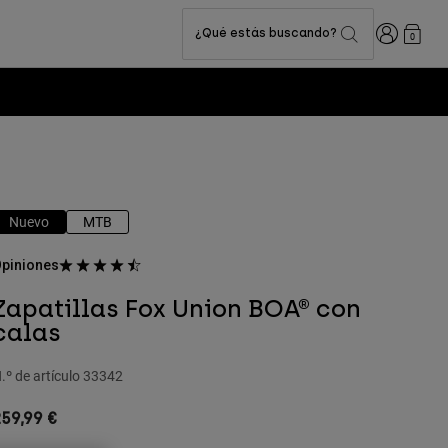
Iniciar sesi
¿Qué estás buscando?
0
Nuevo
MTB
piniones
Zapatillas Fox Union BOA® con
calas
.º de artículo
33342
59,99 €