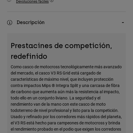
Devoluciones fáciles
Accesorios
Ver Todo
Descripción
Bolsas y Mochilas
Gorras y Gorros
Prestacines de competición,
Ver todo
redefinido
Como casco de motocross tecnológicamente más avanzado
del mercado, el casco V3 RS Grid está cargado de
características de máximo nivel, que incluyen protección
contra impactos Mips ® Integra Split y una carcasa de fibra
de carbono que aumenta aún más la resistencia al impacto,
todo ello en un conjunto liviano. La seguridad y el
rendimiento van de la mano con este casco de moto
todoterreno de nivel profesional y listo para la competición.
Usado y refinado por los corredores más rápidos del planeta,
el V3 RS está hecho para campeones de motocross y brinda
el rendimiento probado en el podio que exigen los corredores