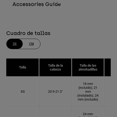
Accessories Guide
Cuadro de tallas
IN
CM
Talla de la
Talla de las
Tal
Talla
cabeza
almohadillas
18 mm
(incluido); 21
XS
20.9-21.3"
mm
6 5
(instalado); 24
mm (incluido)
24 mm