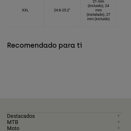
21 mm
(incluido); 24
XXL
24.8-25.2"
mm
7
(instalado); 27
mm (incluido)
Recomendado para ti
Destacados
MTB
Moto