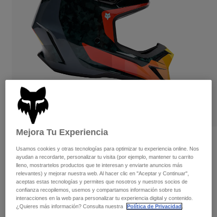
Pantalones
Protecciones
Pantalones
Camisas
Pantalones largos
Gafas de Protección
Ver todo
Guantes
Calcetines
Pantalones cortos
Ver todo
Chaquetas
Chaquetas y chalecos
Mujer
Protecciones
Camisetas y tops
Guantes
Moto
Gafas de protección
Sudaderas
Protecciones
Cascos
Chaquetas
Calcetines
Camisetas
Mejora Tu Experiencia
Pantalones
Gafas de protección
Casco V3 RS Grid
Pantalones
Usamos cookies y otras tecnologías para optimizar tu experiencia online. Nos
Mochilas y accesorios
Camisas
ayudan a recordarte, personalizar tu visita (por ejemplo, mantener tu carrito
Botas
Calcetines
N.º de artículo
33528
lleno, mostrartelos productos que te interesan y enviarte anuncios más
Ver todo
relevantes) y mejorar nuestra web. Al hacer clic en "Aceptar y Continuar",
Recambios
Protecciones
629,99 €
aceptas estas tecnologías y permites que nosotros y nuestros socios de
Accesorios
confianza recopilemos, usemos y compartamos información sobre tus
Guantes
interacciones en la web para personalizar tu experiencia digital y contenido.
Niños
Ver el kit entero
.
aquí
Gafas de Protección
¿Quieres más información? Consulta nuestra
Política de Privacidad
.
Recambios