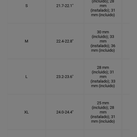
(incluido); 28
S
21.7-22.1"
mm
6
(instalado); 31
mm (incluido)
30 mm
(incluido); 33
M
22.4-22.8"
mm
7 1
(instalado); 36
mm (incluido)
28 mm
(incluido); 31
L
23.2-23.6"
mm
7 3
(instalado); 33
mm (incluido)
25 mm
(incluido); 28
XL
24.0-24.4"
mm
7 5
(instalado); 31
mm (incluido)