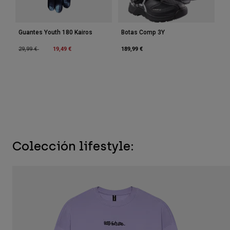
Guantes Youth 180 Kairos
Botas Comp 3Y
Price reduced from
to
19,49 €
189,99 €
29,99 €
Colección lifestyle: