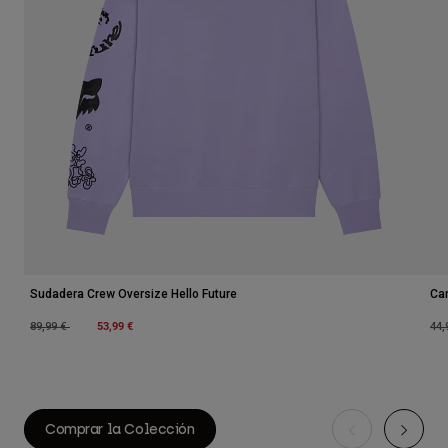
Sudadera Crew Oversize Hello Future
Ca
Price reduced from
to
53,99 €
Pri
89,99 €
44,
Comprar la Colección