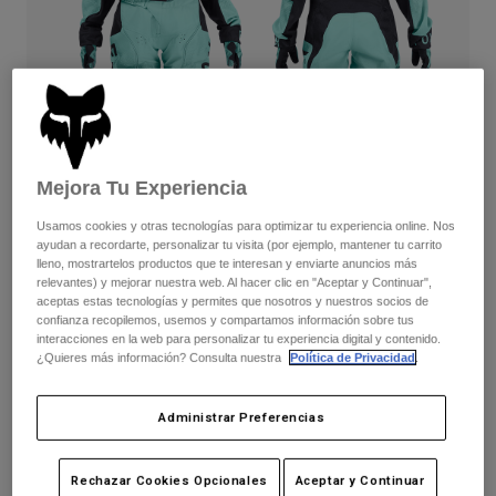
Pantalones
Protecciones
Pantalones
Camisas
Pantalones largos
Gafas de Protección
Ver todo
Guantes
Calcetines
Pantalones cortos
Ver todo
Chaquetas
Chaquetas y chalecos
Mujer
Mejora Tu Experiencia
Protecciones
Camisetas y tops
Guantes
Moto
Usamos cookies y otras tecnologías para optimizar tu experiencia online. Nos
Gafas de protección
Sudaderas
ayudan a recordarte, personalizar tu visita (por ejemplo, mantener tu carrito
Protecciones
Cascos
lleno, mostrartelos productos que te interesan y enviarte anuncios más
Chaquetas
relevantes) y mejorar nuestra web. Al hacer clic en "Aceptar y Continuar",
180 Kairos — Turquoise
Calcetines
Camisetas
aceptas estas tecnologías y permites que nosotros y nuestros socios de
Pantalones
Gafas de protección
confianza recopilemos, usemos y compartamos información sobre tus
Completa el set
con la colección lifestyle.
Pantalones
interacciones en la web para personalizar tu experiencia digital y contenido.
Mochilas y accesorios
Camisas
¿Quieres más información? Consulta nuestra
Política de Privacidad
.
Botas
Calcetines
Ver todo
Recambios
Protecciones
Disponible en 2 colores:
Administrar Preferencias
Accesorios
Guantes
Niños
Gafas de Protección
Recambios
Rechazar Cookies Opcionales
Aceptar y Continuar