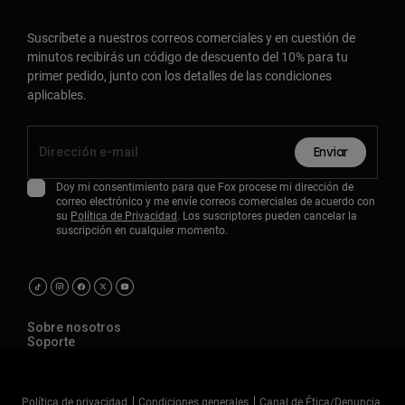
Accesorios
Suscríbete a nuestros correos comerciales y en cuestión de
Ver Todo
minutos recibirás un código de descuento del 10% para tu
primer pedido, junto con los detalles de las condiciones
Bolsas y Mochilas
aplicables.
Gorras y Gorros
Ver todo
Enviar
Doy mi consentimiento para que Fox procese mi dirección de
correo electrónico y me envíe correos comerciales de acuerdo con
su
Política de Privacidad
. Los suscriptores pueden cancelar la
suscripción en cualquier momento.
Sobre nosotros
Soporte
Política de privacidad
Condiciones generales
Canal de Ética/Denuncia