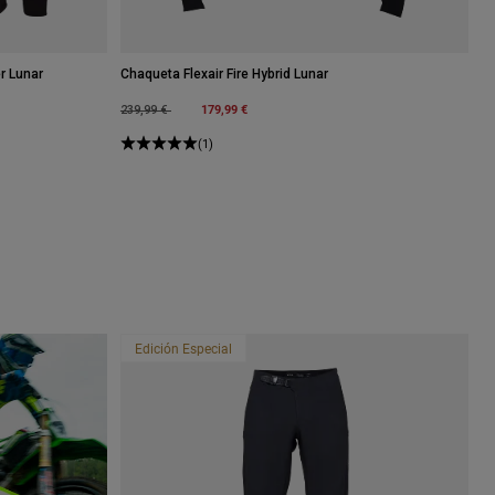
r Lunar
Chaqueta Flexair Fire Hybrid Lunar
Price reduced from
to
179,99 €
239,99 €
(1)
Edición Especial