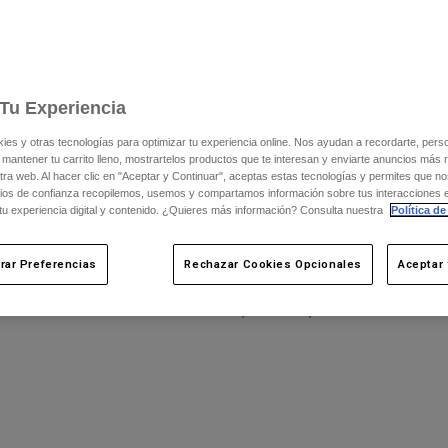
Tu Experiencia
s y otras tecnologías para optimizar tu experiencia online. Nos ayudan a recordarte, person
 mantener tu carrito lleno, mostrartelos productos que te interesan y enviarte anuncios más 
ra web. Al hacer clic en "Aceptar y Continuar", aceptas estas tecnologías y permites que no
ios de confianza recopilemos, usemos y compartamos información sobre tus interacciones 
 tu experiencia digital y contenido. ¿Quieres más información? Consulta nuestra
Política de
ater Lunar Special Edition
Camiseta de manga larga Ranger Speci
rar Preferencias
Rechazar Cookies Opcionales
Aceptar 
mujer
m
 €
Price reduced from
to
45,49 €
64,99 €