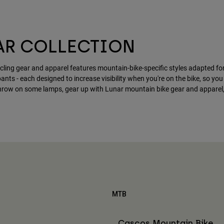
AR COLLECTION
ling gear and apparel features mountain-bike-specific styles adapted for l
pants - each designed to increase visibility when you're on the bike, so you 
throw on some lamps, gear up with Lunar mountain bike gear and apparel,
MTB
Cascos Mountain Bike