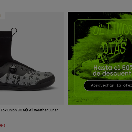
l
s Fox Union BOA® All Weather Lunar
m
99 €