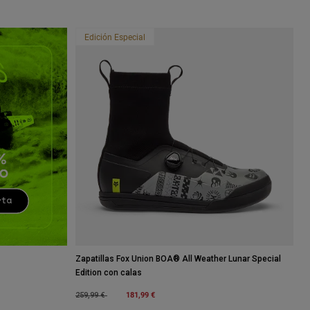
Edición Especial
Zapatillas Fox Union BOA® All Weather Lunar Special
Edition con calas
Price reduced from
to
181,99 €
259,99 €