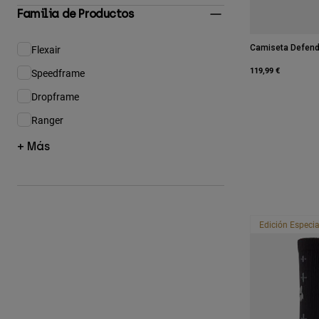
Familia de Productos
Camiseta Defend 
Flexair
Afinar por Familia de Productos: Flexair
119,99 €
Speedframe
Afinar por Familia de Productos: Speedframe
Dropframe
Afinar por Familia de Productos: Dropframe
Ranger
Afinar por Familia de Productos: Ranger
+ Más
Edición Especia