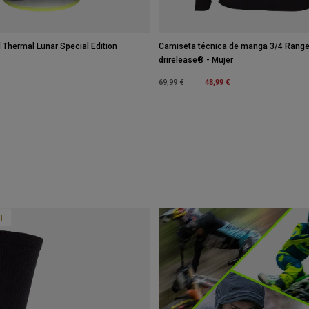
Thermal Lunar Special Edition
Camiseta técnica de manga 3/4 Range
drirelease® - Mujer
Price reduced from
to
48,99 €
69,99 €
l