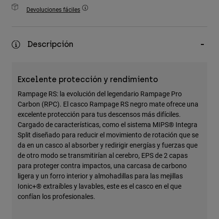
Accesorios
Devoluciones fáciles
Ver Todo
Descripción
Bolsas y Mochilas
Gorras y Gorros
Ver todo
Excelente protección y rendimiento
Rampage RS: la evolución del legendario Rampage Pro
Carbon (RPC). El casco Rampage RS negro mate ofrece una
excelente protección para tus descensos más difíciles.
Cargado de características, como el sistema MIPS® Integra
Split diseñado para reducir el movimiento de rotación que se
da en un casco al absorber y redirigir energías y fuerzas que
de otro modo se transmitirían al cerebro, EPS de 2 capas
para proteger contra impactos, una carcasa de carbono
ligera y un forro interior y almohadillas para las mejillas
Ionic+® extraíbles y lavables, este es el casco en el que
confían los profesionales.