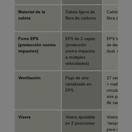
Material de la
Calota ligera de
Calota ligera
calota
fibra de carbono
fibra de carb
Forro EPS
EPS de 2 capas
EPS Varizorb
(protección contra
(protección
de densidad
impactos)
contra impactos
dual, moldea
a múltiples
velocidades)
Ventilación
Flujo de aire
17 ventilacio
canalizado en
+ mallas, bu
EPS
circulación d
aire para cal
de carbono
Visera
Visera ajustable
Visera fija
en 2 posiciones
“desprendible
para rompers