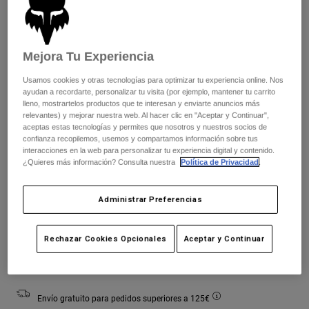
Chaquetas
Explorar Moto
Camisetas
Calcetines
Sudaderas
Ver todo
Color -
Negro mate
Mejora Tu Experiencia
Product Help
Ver todo
Explorar MTB
Usamos cookies y otras tecnologías para optimizar tu experiencia online. Nos
Guía de Equipamiento de Moto
ayudan a recordarte, personalizar tu visita (por ejemplo, mantener tu carrito
Ropa Casual
Product Help
lleno, mostrartelos productos que te interesan y enviarte anuncios más
Accesorios
Guía de cuidado de cascos
relevantes) y mejorar nuestra web. Al hacer clic en "Aceptar y Continuar",
seleccionado
aceptas estas tecnologías y permites que nosotros y nuestros socios de
Guía de Equipamiento de MTB
Tops
Guía de cuidado de las botas
confianza recopilemos, usemos y compartamos información sobre tus
Gorras y Gorros
Cuadro de tallas
interacciones en la web para personalizar tu experiencia digital y contenido.
Sudaderas
Guía de cuidado de cascos
¿Quieres más información? Consulta nuestra
Política de Privacidad
.
Bolsas y Mochilas
Chaquetas
XS
S
M
L
XL
2XL
Calcetines
Pantalones
Administrar Preferencias
Stickers
Pantalones Cortos
Otros Accesorios
Rechazar Cookies Opcionales
Aceptar y Continuar
Añadir al carrito
Bañadores
Ver todo
Ver todo
Envío gratuito para pedidos superiores a 125€