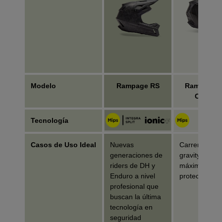
Modelo
Rampage RS
Rampage P
Carbon
Tecnología
Casos de Uso Ideal
Nuevas
Carreras de
generaciones de
gravity/downhi
riders de DH y
máxima
Enduro a nivel
protección
profesional que
buscan la última
tecnología en
seguridad