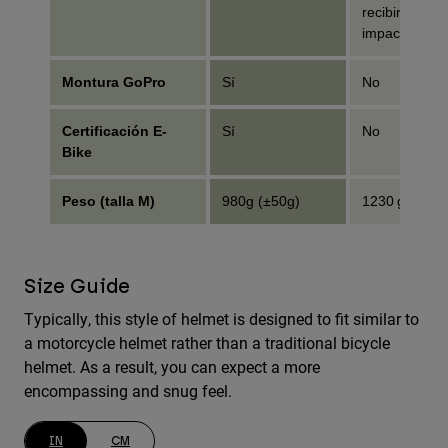
recibir un
impacto
Montura GoPro
Sí
No
Certificación E-
Sí
No
Bike
Peso (talla M)
980g (±50g)
1230 g (±50 g
Size Guide
Typically, this style of helmet is designed to fit similar to
a motorcycle helmet rather than a traditional bicycle
helmet. As a result, you can expect a more
encompassing and snug feel.
IN
CM