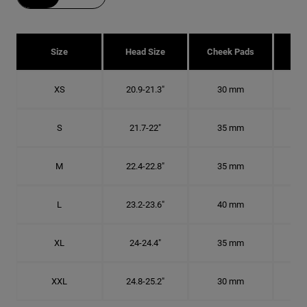
Size
Head Size
Cheek Pads
H
XS
20.9-21.3"
30 mm
6 5
S
21.7-22"
35 mm
6
M
22.4-22.8"
35 mm
7 1
L
23.2-23.6"
40 mm
7 3
XL
24-24.4"
35 mm
7 5
XXL
24.8-25.2"
30 mm
7