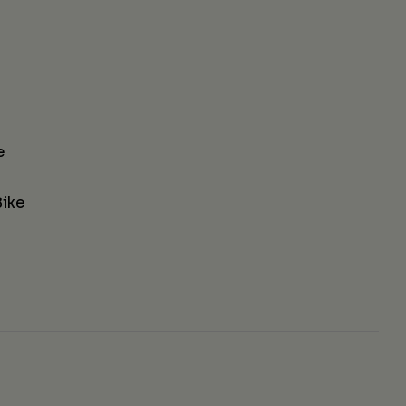
e
ike