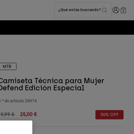
Iniciar sesi
¿Qué estás buscando?
0
MTB
Camiseta Técnica para Mujer
Defend Edición Especial
.º de artículo
28974
rice reduced from
to
49,99 €
25,00 €
50% OFF