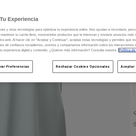
Tu Experiencia
s y otras tecnologías para optimizar tu experiencia online. Nos ayudan a recordarte, person
 mantener tu carrito lleno, mostrartelos productos que te interesan y enviarte anuncios más 
ra web. Al hacer clic en "Aceptar y Continuar", aceptas estas tecnologías y permites que no
ios de confianza recopilemos, usemos y compartamos información sobre tus interacciones 
C
 tu experiencia digital y contenido. ¿Quieres más información? Consulta nuestra
Política de
rar Preferencias
Rechazar Cookies Opcionales
Aceptar 