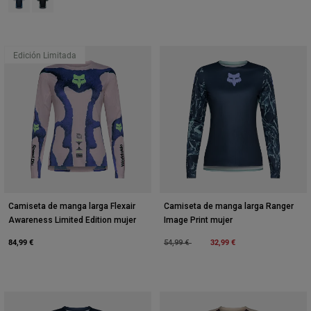
Edición Limitada
Camiseta de manga larga Flexair
Camiseta de manga larga Ranger
Awareness Limited Edition mujer
Image Print mujer
84,99 €
Price reduced from
to
32,99 €
54,99 €