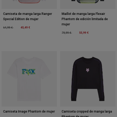
Camiseta de manga larga Ranger
Maillot de manga larga Flexair
Special Edition de mujer
Phantom de edición limitada de
mujer
Price reduced from
to
45,49 €
64,99 €
Price reduced from
to
55,99 €
79,99 €
Camiseta Image Phantom de mujer
Camiseta cropped de manga larga
Phantom de mujer