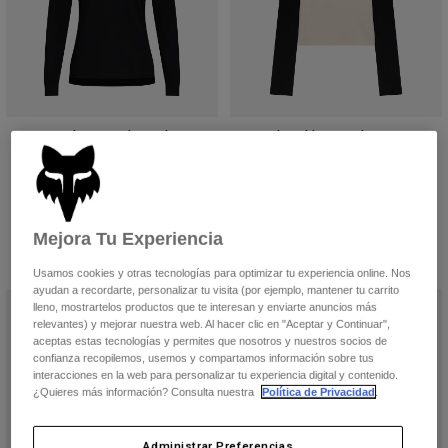
Camiseta de manga larga Flexair
Women's Coldpress Rib Long
para mujer
Sleeve Top
79,99 €
44,99 €
Product swatch type of Negro.
Product swatch type of Verde lima.
Product swatch type of Verde salvia.
Mejora Tu Experiencia
Usamos cookies y otras tecnologías para optimizar tu experiencia online. Nos
ayudan a recordarte, personalizar tu visita (por ejemplo, mantener tu carrito
Nuevo
lleno, mostrartelos productos que te interesan y enviarte anuncios más
relevantes) y mejorar nuestra web. Al hacer clic en "Aceptar y Continuar",
aceptas estas tecnologías y permites que nosotros y nuestros socios de
confianza recopilemos, usemos y compartamos información sobre tus
interacciones en la web para personalizar tu experiencia digital y contenido.
¿Quieres más información? Consulta nuestra
Política de Privacidad
.
Administrar Preferencias