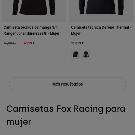
Camiseta técnica de manga 3/4
Camiseta técnica Defend Thermal -
Ranger Lunar drirelease® - Mujer
Mujer
Price reduced from
to
48,99 €
119,99 €
69,99 €
Product swatch type of Negro.
Product swatch type of Púrp
Más resultados
Camisetas Fox Racing para
mujer