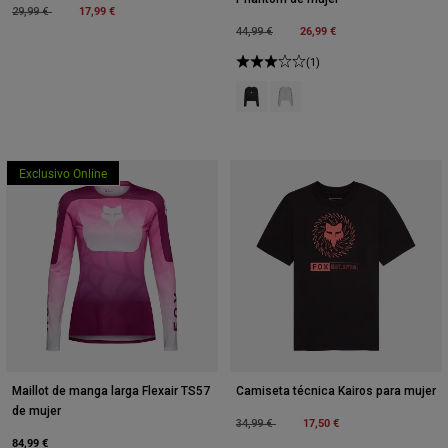
Price reduced from
to
17,99 €
29,99 €
Price reduced from
to
26,99 €
44,99 €
(1)
Product swatch type of Negro.
Product swatch type of Blan
Exclusivo Online
Maillot de manga larga Flexair TS57
Camiseta técnica Kairos para mujer
de mujer
Price reduced from
to
17,50 €
34,99 €
84,99 €