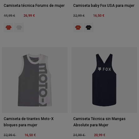
Camiseta técnica Forums de mujer
Camiseta baby Fox USA para mujer
Price reduced from
to
26,99 €
Price reduced from
to
16,50 €
44,99 €
32,99 €
Product swatch type of Rosa salmón.
Product swatch type of Blanco.
Product swatch type of Naranja s
Product swatch type of Azul
Camiseta de tirantes Moto-X
Camiseta Técnica sin Mangas
bloques para mujer
Absolute para Mujer
Price reduced from
to
16,50 €
Price reduced from
to
20,99 €
32,99 €
34,99 €