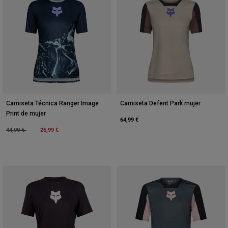
Camiseta Técnica Ranger Image
Camiseta Defent Park mujer
Print de mujer
64,99 €
Price reduced from
to
26,99 €
44,99 €