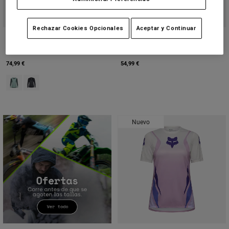
Rechazar Cookies Opcionales
Aceptar y Continuar
Camiseta técnica de manga larga
Women's Ranger Long Sleeve
Defend - Mujer
Jersey Foundry
74,99 €
54,99 €
Product swatch type of Arctic Blue.
Product swatch type of Negro.
Nuevo