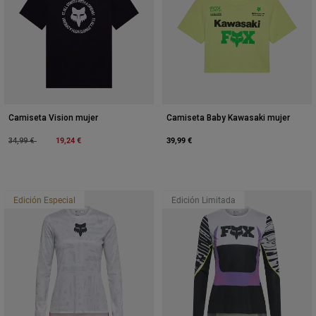
Camiseta Vision mujer
Camiseta Baby Kawasaki mujer
Price reduced from
to
19,24 €
39,99 €
34,99 €
Edición Especial
Edición Limitada