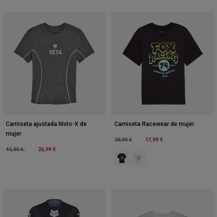
Camiseta ajustada Moto-X de
Camiseta Racewear de mujer
mujer
Price reduced from
to
17,99 €
29,99 €
Price reduced from
to
26,99 €
44,99 €
Product swatch type of Negro.
Product swatch type of Blan