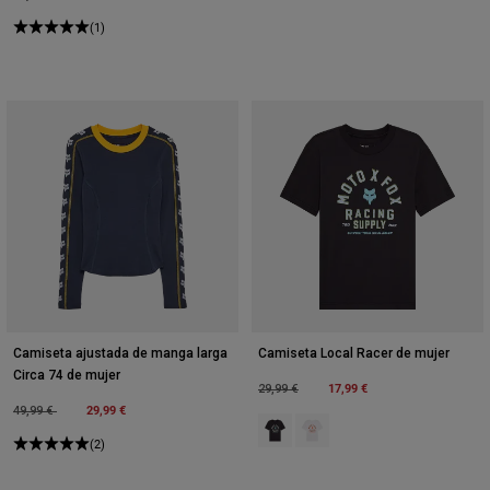
(1)
Camiseta ajustada de manga larga
Camiseta Local Racer de mujer
Circa 74 de mujer
Price reduced from
to
17,99 €
29,99 €
Price reduced from
to
29,99 €
49,99 €
Product swatch type of Negro.
Product swatch type of Blan
(2)