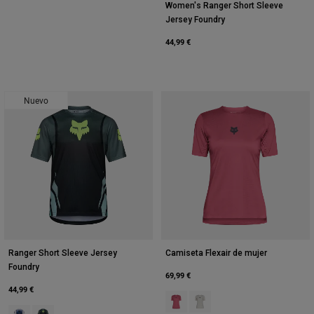
Women's Ranger Short Sleeve
Jersey Foundry
44,99 €
Nuevo
Ranger Short Sleeve Jersey
Camiseta Flexair de mujer
Foundry
69,99 €
44,99 €
Product swatch type of Berry.
Product swatch type of Blanc
Product swatch type of Azul medianoche.
Product swatch type of Verde salvia.