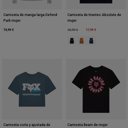
Camiseta de manga larga Defend
Camiseta de tirantes Absolute de
Park mujer
mujer
74,99 €
Price reduced from
to
17,99 €
29,99 €
Product swatch type of Negro.
Product swatch type of Dark
Product swatch type o
Camiseta corta y ajustada de
Camiseta Beam de mujer