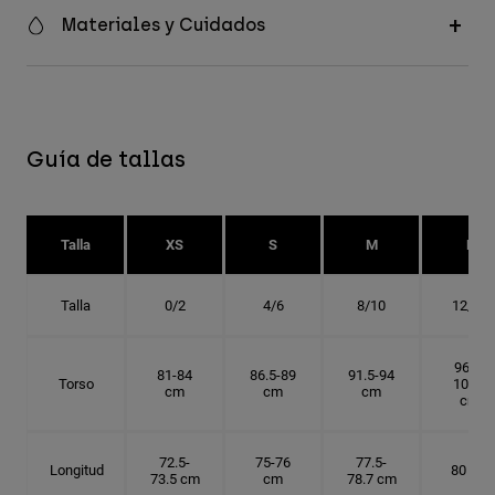
Materiales y Cuidados
Guía de tallas
Talla
XS
S
M
L
Talla
0/2
4/6
8/10
12/14
96.5-
81-84
86.5-89
91.5-94
Torso
101.5
cm
cm
cm
cm
72.5-
75-76
77.5-
Longitud
80 cm
73.5 cm
cm
78.7 cm