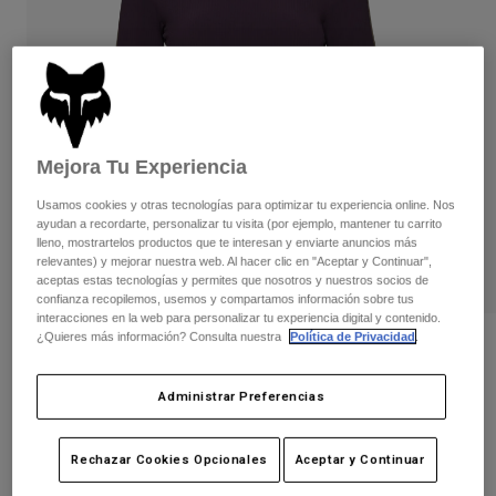
Pantalones
Protecciones
Pantalones
Camisas
Pantalones largos
Gafas de Protección
Ver todo
Guantes
Calcetines
Pantalones cortos
Ver todo
Chaquetas
Chaquetas y chalecos
Mujer
Mejora Tu Experiencia
Protecciones
Usamos cookies y otras tecnologías para optimizar tu experiencia online. Nos
Camisetas y tops
Guantes
Moto
ayudan a recordarte, personalizar tu visita (por ejemplo, mantener tu carrito
Gafas de protección
Sudaderas
lleno, mostrartelos productos que te interesan y enviarte anuncios más
relevantes) y mejorar nuestra web. Al hacer clic en "Aceptar y Continuar",
Protecciones
Cascos
Chaquetas
aceptas estas tecnologías y permites que nosotros y nuestros socios de
Calcetines
Camisetas
confianza recopilemos, usemos y compartamos información sobre tus
Pantalones
Gafas de protección
interacciones en la web para personalizar tu experiencia digital y contenido.
Pantalones
¿Quieres más información? Consulta nuestra
Política de Privacidad
.
Mochilas y accesorios
Camiseta técnica Defend Thermal -
Camisas
Botas
Mujer
Calcetines
Ver todo
Administrar Preferencias
Recambios
Protecciones
N.º de artículo
33787
Accesorios
Guantes
Rechazar Cookies Opcionales
Aceptar y Continuar
65,99 €
-
119,99 €
Niños
Gafas de Protección
Recambios