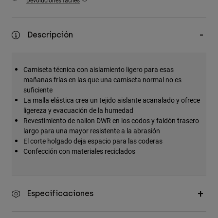
Devoluciones fáciles
Accesorios
Ver Todo
Descripción
Bolsas y Mochilas
Gorras y Gorros
Camiseta técnica con aislamiento ligero para esas
Ver todo
mañanas frías en las que una camiseta normal no es
suficiente
La malla elástica crea un tejido aislante acanalado y ofrece
ligereza y evacuación de la humedad
Revestimiento de nailon DWR en los codos y faldón trasero
largo para una mayor resistente a la abrasión
El corte holgado deja espacio para las coderas
Confección con materiales reciclados
Especificaciones