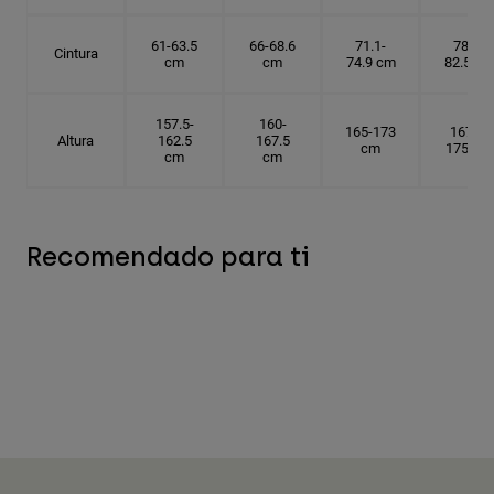
61-63.5
66-68.6
71.1-
78.7-
Cintura
cm
cm
74.9 cm
82.5 cm
157.5-
160-
165-173
167.5-
Altura
162.5
167.5
cm
175 cm
cm
cm
Recomendado para ti