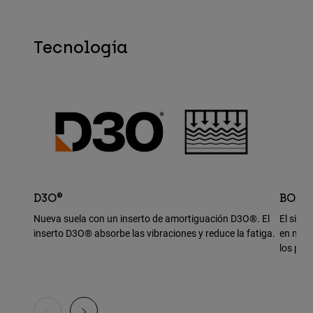
Tecnología
D3O®
BOA®
Nueva suela con un inserto de amortiguación D3O®. El
El sist
inserto D3O® absorbe las vibraciones y reduce la fatiga.
en movi
los ped