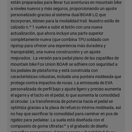
están preparadas para llevar tus aventuras en mountain bike
a niveles nuevos y más seguros, proporcionando un ajuste
personalizado gracias al sistema dual BOA® Li2 que
incorporan, idóneo para la modalidad trail. Nuestro estilo de
calzado n.º 1 vuelve a subir el listón con una nueva
actualización, que ahora incluye una parte superior
completamente nueva (que combina TPU soldado con
ripstop para ofrecer una experiencia más duradera y
transpirable), una nueva construcción y un ajuste
mejorados. La versión para pedal plano de las zapatillas de
mountain bike Fox Union BOA® se adhiere con seguridad a
los pedales de plataforma y está construida con
características robustas, incluida una puntera moldeada que
protege contra impactos de rocas. La entresuela de EVA
personalizada de perfil bajo y ajuste ligero y preciso aumenta
el agarre y el tacto en el pedal, lo que aumenta la comodidad
al circular. La transferencia de potencia hacia el pedal se
optimiza gracias a la placa de refuerzo interna moldeada, así
no hay que sacrificar la comodidad para caminar en pos de
rigidez para pedalear. La suela está diseñada con el
compuesto de goma Ultratac™ y el grabado de diseño