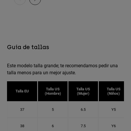
Guía de tallas
Este modelo talla grande; te recomendamos pedir una
talla menos para un mejor ajuste.
Talla US
Talla US
Talla US
Talla EU
(Hombre)
(Mujer)
(Niños)
37
5
6.5
Y5
38
6
7.5
Y6