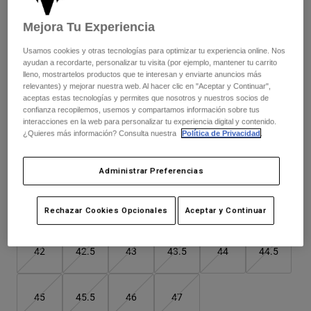
Chaquetas
Price reduced from
to
239,99 €
167,99 €
30% OFF
Explorar Moto
Camisetas
Mejora Tu Experiencia
Calcetines
Sudaderas
Este modelo talla grande; te recomendamos pedir una talla
Ver todo
Usamos cookies y otras tecnologías para optimizar tu experiencia online. Nos
Product Help
Ver todo
Explorar MTB
menos para un mejor ajuste.
ayudan a recordarte, personalizar tu visita (por ejemplo, mantener tu carrito
lleno, mostrartelos productos que te interesan y enviarte anuncios más
Guía de Equipamiento de Moto
relevantes) y mejorar nuestra web. Al hacer clic en "Aceptar y Continuar",
aceptas estas tecnologías y permites que nosotros y nuestros socios de
Ropa Casual
Product Help
confianza recopilemos, usemos y compartamos información sobre tus
Accesorios
Guía de cuidado de cascos
Color -
Lila
interacciones en la web para personalizar tu experiencia digital y contenido.
¿Quieres más información? Consulta nuestra
Política de Privacidad
.
Guía de Equipamiento de MTB
Tops
Guía de cuidado de las botas
Gorras y Gorros
Sudaderas
Guía de cuidado de cascos
Cuadro de tallas
Bolsas y Mochilas
Administrar Preferencias
Chaquetas
Calcetines
Pantalones
37
38
39
40
41
41.5
Stickers
Rechazar Cookies Opcionales
Aceptar y Continuar
Pantalones Cortos
Otros Accesorios
Bañadores
42
42.5
43
43.5
44
44.5
Ver todo
Ver todo
45
45.5
46
47