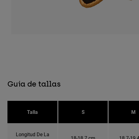
Guía de tallas
Talla
S
M
Longitud De La
18-18.7 cm
18.7-19.