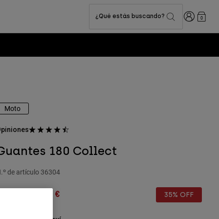
Iniciar sesi
¿Qué estás buscando?
0
Moto
piniones
Guantes 180 Collect
.º de artículo
36304
rice reduced from
to
9,99 €
19,49 €
35% OFF