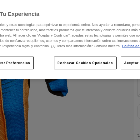
V
Tu Experiencia
s y otras tecnologías para optimizar tu experiencia online. Nos ayudan a recordarte, person
C
 mantener tu carrito lleno, mostrartelos productos que te interesan y enviarte anuncios más 
ra web. Al hacer clic en "Aceptar y Continuar", aceptas estas tecnologías y permites que no
ios de confianza recopilemos, usemos y compartamos información sobre tus interacciones 
 tu experiencia digital y contenido. ¿Quieres más información? Consulta nuestra
Política de
rar Preferencias
Rechazar Cookies Opcionales
Aceptar 