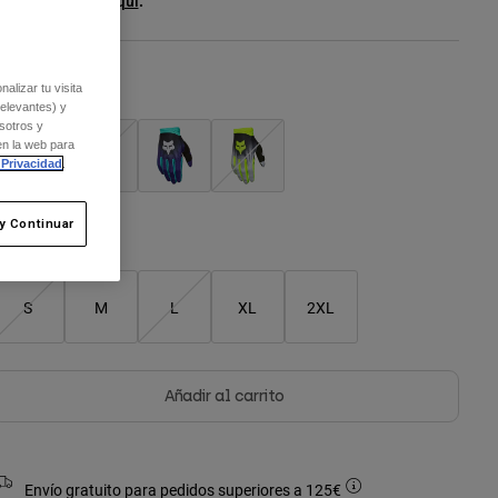
er el kit entero
.
aquí
alizar tu visita
olor -
Azul
relevantes) y
sotros y
en la web para
 Privacidad
.
seleccionado
y Continuar
Cuadro de tallas
S
M
L
XL
2XL
Añadir al carrito
Envío gratuito para pedidos superiores a 125€