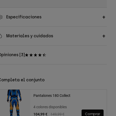
Especificaciones
Materiales y cuidados
piniones [3]
Completa el conjunto
Pantalones 180 Collect
4 colores disponibles
Price reduced from
to
104,99 €
149,99 €
Comprar