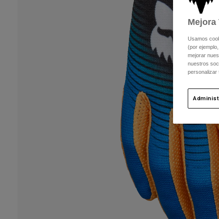
Mejora 
Usamos cookie
(por ejemplo,
mejorar nuest
nuestros soc
personalizar
Administ