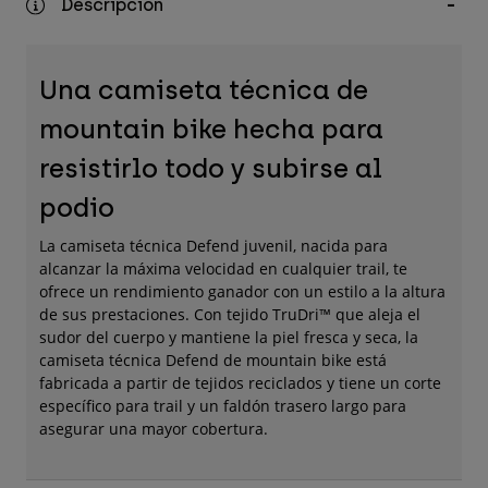
Descripción
Accesorios
Ver Todo
Una camiseta técnica de
Bolsas y Mochilas
mountain bike hecha para
Gorras y Gorros
resistirlo todo y subirse al
Ver todo
podio
La camiseta técnica Defend juvenil, nacida para
alcanzar la máxima velocidad en cualquier trail, te
ofrece un rendimiento ganador con un estilo a la altura
de sus prestaciones. Con tejido TruDri™ que aleja el
sudor del cuerpo y mantiene la piel fresca y seca, la
camiseta técnica Defend de mountain bike está
fabricada a partir de tejidos reciclados y tiene un corte
específico para trail y un faldón trasero largo para
asegurar una mayor cobertura.