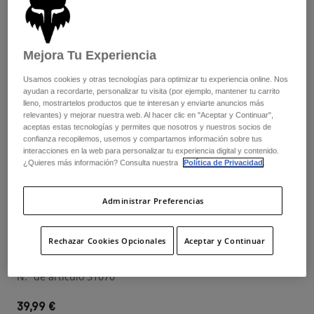
Pantalones
Protecciones
Pantalones
Camisas
Pantalones largos
Gafas de Protección
Ver todo
Guantes
Mejora Tu Experiencia
Calcetines
Pantalones cortos
Ver todo
Usamos cookies y otras tecnologías para optimizar tu experiencia online. Nos
Chaquetas
ayudan a recordarte, personalizar tu visita (por ejemplo, mantener tu carrito
Chaquetas y chalecos
Mujer
lleno, mostrartelos productos que te interesan y enviarte anuncios más
relevantes) y mejorar nuestra web. Al hacer clic en "Aceptar y Continuar",
Protecciones
aceptas estas tecnologías y permites que nosotros y nuestros socios de
Camisetas y tops
Guantes
Moto
confianza recopilemos, usemos y compartamos información sobre tus
Gafas de protección
interacciones en la web para personalizar tu experiencia digital y contenido.
Sudaderas
¿Quieres más información? Consulta nuestra
Política de Privacidad
.
Protecciones
Cascos
Chaquetas
Calcetines
Camisetas
Pantalones
Gafas de protección
Administrar Preferencias
Pantalones
Opiniones
Mochilas y accesorios
Camisas
Botas
Calcetines
Rechazar Cookies Opcionales
Aceptar y Continuar
Ver todo
Camiseta Técnica Defend Juvenil
Recambios
Protecciones
Accesorios
N.º de artículo
31070
Guantes
Niños
Gafas de Protección
Recambios
39,99 €