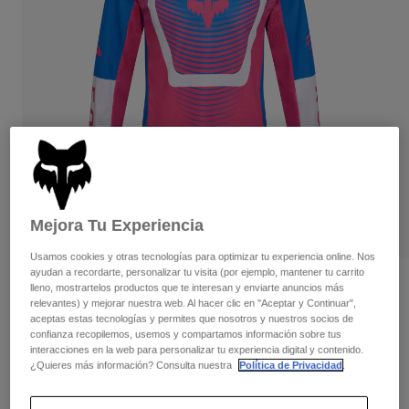
Pantalones
Protecciones
Pantalones
Camisas
Pantalones largos
Gafas de Protección
Ver todo
Guantes
Calcetines
Pantalones cortos
Ver todo
Chaquetas
Chaquetas y chalecos
Mujer
Protecciones
Camisetas y tops
Guantes
Moto
Gafas de protección
Sudaderas
Protecciones
Cascos
Mejora Tu Experiencia
Chaquetas
Calcetines
Camisetas
Pantalones
Usamos cookies y otras tecnologías para optimizar tu experiencia online. Nos
Gafas de protección
ayudan a recordarte, personalizar tu visita (por ejemplo, mantener tu carrito
Pantalones
Mochilas y accesorios
Camisas
Opiniones
lleno, mostrartelos productos que te interesan y enviarte anuncios más
Botas
Calcetines
relevantes) y mejorar nuestra web. Al hacer clic en "Aceptar y Continuar",
Ver todo
aceptas estas tecnologías y permites que nosotros y nuestros socios de
Camiseta juvenil 180 Collect
Recambios
Protecciones
confianza recopilemos, usemos y compartamos información sobre tus
Accesorios
interacciones en la web para personalizar tu experiencia digital y contenido.
Guantes
N.º de artículo
36329
¿Quieres más información? Consulta nuestra
Política de Privacidad
.
Niños
Gafas de Protección
Recambios
Price reduced from
to
34,99 €
20,99 €
40% OFF