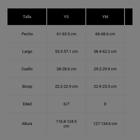
Talla
YS
YM
Pecho
61-63.5 cm
66-68.6 cm
71-
Largo
53.3-57.1 cm
58.4-62.2 cm
63.
Cuello
28-28.6 cm
29.2-29.9 cm
30.
Bicep
22.2-22.9 cm
22.9-23.5 cm
24.
Edad
6/7
8
116.8-124.5
Altura
127-134.6 cm
137
cm