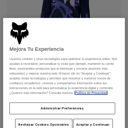
Pantalones
Protecciones
Pantalones
Camisas
Pantalones largos
Gafas de Protección
Ver todo
Guantes
Calcetines
Pantalones cortos
Ver todo
Chaquetas
Chaquetas y chalecos
Mujer
Protecciones
Mejora Tu Experiencia
Camisetas y tops
Guantes
Moto
Usamos cookies y otras tecnologías para optimizar tu experiencia online. Nos
Gafas de protección
Sudaderas
ayudan a recordarte, personalizar tu visita (por ejemplo, mantener tu carrito
Protecciones
Cascos
lleno, mostrartelos productos que te interesan y enviarte anuncios más
Chaquetas
relevantes) y mejorar nuestra web. Al hacer clic en "Aceptar y Continuar",
Flexair Diffuse Special Edition
Calcetines
Camisetas
aceptas estas tecnologías y permites que nosotros y nuestros socios de
Pantalones
Gafas de protección
confianza recopilemos, usemos y compartamos información sobre tus
Completa el set
con la colección lifestyle.
Pantalones
interacciones en la web para personalizar tu experiencia digital y contenido.
Mochilas y accesorios
Camisas
¿Quieres más información? Consulta nuestra
Política de Privacidad
.
Botas
Calcetines
Ver todo
Recambios
Protecciones
Disponible en 2 colores:
Administrar Preferencias
Accesorios
Guantes
Niños
Gafas de Protección
Recambios
Rechazar Cookies Opcionales
Aceptar y Continuar