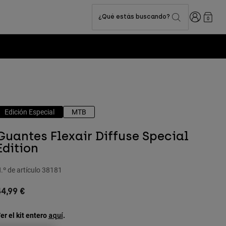
Iniciar sesi
¿Qué estás buscando?
0
Edición Especial
MTB
Guantes Flexair Diffuse Special
Edition
.º de artículo
38181
4,99 €
er el kit entero
.
aquí