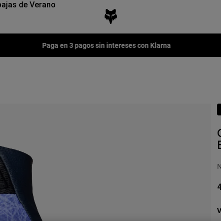
ajas de Verano
Fox LAB Capsule Collection -
Comprar ahora
N
4
V