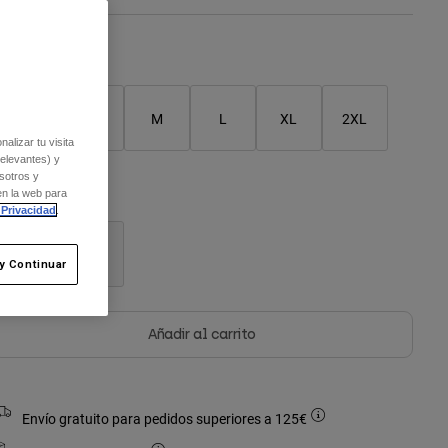
Cuadro de tallas
XS
S
M
L
XL
2XL
alizar tu visita
relevantes) y
sotros y
en la web para
olor -
Arándano
 Privacidad
.
y Continuar
seleccionado
Añadir al carrito
Envío gratuito para pedidos superiores a 125€