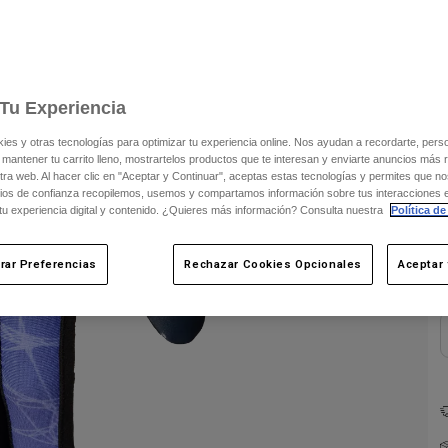
Tu Experiencia
s y otras tecnologías para optimizar tu experiencia online. Nos ayudan a recordarte, person
 mantener tu carrito lleno, mostrartelos productos que te interesan y enviarte anuncios más 
ra web. Al hacer clic en "Aceptar y Continuar", aceptas estas tecnologías y permites que no
ios de confianza recopilemos, usemos y compartamos información sobre tus interacciones 
C
 tu experiencia digital y contenido. ¿Quieres más información? Consulta nuestra
Política de
rar Preferencias
Rechazar Cookies Opcionales
Aceptar 