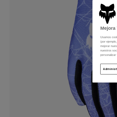
Mejora 
Usamos cookie
(por ejemplo,
mejorar nuest
nuestros soc
personalizar
Administ