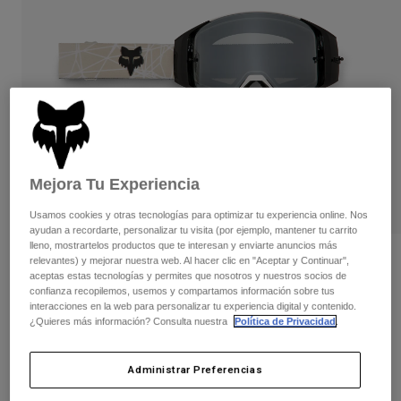
Pantalones
Protecciones
Pantalones
Camisas
Pantalones largos
Gafas de Protección
Ver todo
Guantes
Calcetines
Pantalones cortos
Ver todo
Chaquetas
Chaquetas y chalecos
Mujer
Protecciones
Camisetas y tops
Guantes
Moto
Mejora Tu Experiencia
Gafas de protección
Sudaderas
Protecciones
Cascos
Usamos cookies y otras tecnologías para optimizar tu experiencia online. Nos
Chaquetas
ayudan a recordarte, personalizar tu visita (por ejemplo, mantener tu carrito
Calcetines
Camisetas
lleno, mostrartelos productos que te interesan y enviarte anuncios más
Pantalones
Gafas de protección
Gafas MTB Vue Max Diffuse Special
relevantes) y mejorar nuestra web. Al hacer clic en "Aceptar y Continuar",
Pantalones
aceptas estas tecnologías y permites que nosotros y nuestros socios de
Edition
Mochilas y accesorios
Camisas
confianza recopilemos, usemos y compartamos información sobre tus
Botas
Calcetines
interacciones en la web para personalizar tu experiencia digital y contenido.
Ver todo
N.º de artículo
38263
Recambios
¿Quieres más información? Consulta nuestra
Política de Privacidad
.
Protecciones
Accesorios
Guantes
149,99 €
Administrar Preferencias
Niños
Gafas de Protección
Recambios
Ver el kit entero
.
aquí