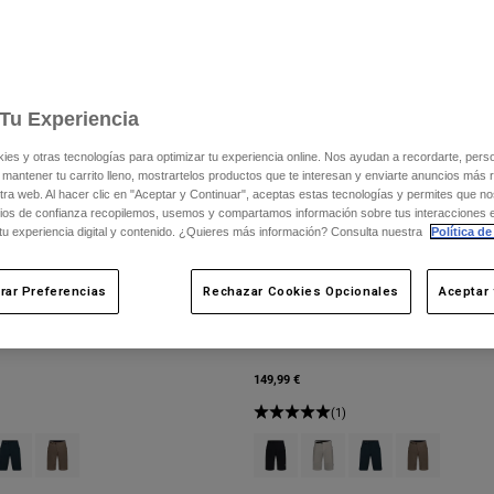
Tu Experiencia
s y otras tecnologías para optimizar tu experiencia online. Nos ayudan a recordarte, person
 mantener tu carrito lleno, mostrartelos productos que te interesan y enviarte anuncios más 
ra web. Al hacer clic en "Aceptar y Continuar", aceptas estas tecnologías y permites que no
ios de confianza recopilemos, usemos y compartamos información sobre tus interacciones 
 tu experiencia digital y contenido. ¿Quieres más información? Consulta nuestra
Política de
rar Preferencias
Rechazar Cookies Opcionales
Aceptar 
Pantalones cortos Flexair con forro
149,99 €
(1)
 type of Negro.
swatch type of Blanco tiza.
roduct swatch type of Galaxy Blue.
Product swatch type of Marrón nuez moscada.
Product swatch type of Negro.
Product swatch type of Blan
Product swatch type 
Product swatc