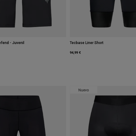
efend - Juvenil
Tecbase Liner Short
94,99 €
 type of Negro.
swatch type of Galaxy Blue.
Nuevo