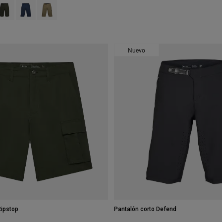
 type of Negro.
swatch type of Gris Sombra Oscuro.
roduct swatch type of Verde Hiedra.
Product swatch type of Azul medianoche.
Product swatch type of Verde militar.
Nuevo
Ripstop
Pantalón corto Defend