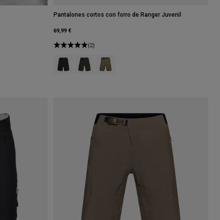
Pantalones cortos con forro de Ranger Juvenil
69,99 €
(2)
Product swatch type of Negro.
Product swatch type of Verde Hiedra.
Product swatch type of Verde militar.