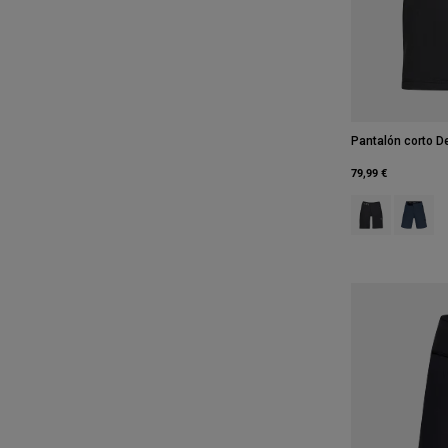
Pantalón corto D
79,99 €
Product swatch
Product 