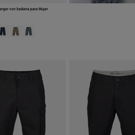
anger con badana para Mujer
 type of Negro.
swatch type of Gris Sombra Oscuro.
roduct swatch type of Azul medianoche.
Product swatch type of Verde militar.
Product swatch type of Verde salvia.