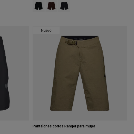
Product swatch type of Negro.
Product swatch type of Marrón cacao.
Product swatch type of Azul medianoche
Nuevo
Pantalones cortos Ranger para mujer