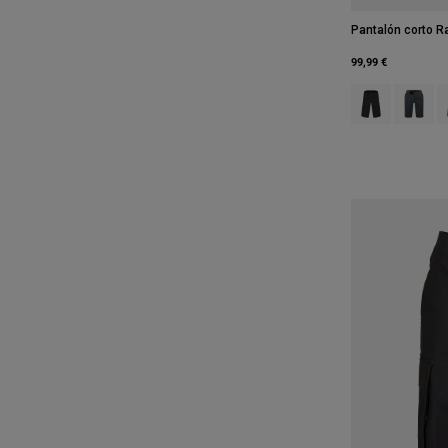
Pantalón corto R
99,99 €
Product swatch
Product 
P