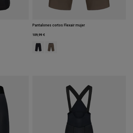
Pantalones cortos Flexair mujer
109,99 €
Product swatch type of Negro.
Product swatch type of Marrón nuez moscada.
rón.
of Azul medianoche.
 type of Gris Peltre.
 swatch type of Marrón.