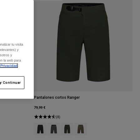
alizar tu visita
relevantes) y
sotros y
en la web para
 Privacidad
.
y Continuar
Pantalones cortos Ranger
79,99 €
(8)
co tiza.
of Galaxy Blue.
h type of Marrón nuez moscada.
Product swatch type of Negro.
Product swatch type of Gris Sombra Oscuro.
Product swatch type of Verde Hiedra.
Product swatch type of Verde milit