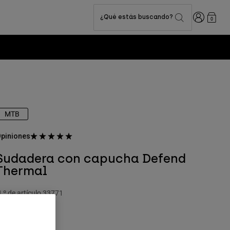
Iniciar sesi
¿Qué estás buscando?
0
MTB
piniones
Sudadera con capucha Defend
Thermal
.º de artículo
33771
49,99 €