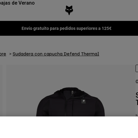
ajas de Verano
Envío gratuito para pedidos superiores a 125€
bre
Sudadera con capucha Defend Thermal
O
N
1