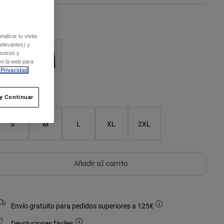
olor -
alizar tu visita
relevantes) y
sotros y
en la web para
 Privacidad
.
Cuadro de tallas
y Continuar
S
M
L
XL
2XL
Añadir al carrito
Envío gratuito para pedidos superiores a 125€
Devoluciones fáciles