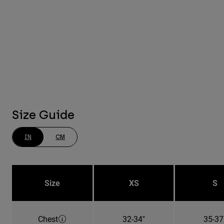
Size Guide
IN
CM
Size
XS
S
Chest
32-34"
35-37