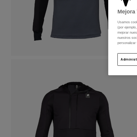
Mejora 
Usamos cookie
(por ejemplo,
mejorar nuest
nuestros soc
personalizar
Administ