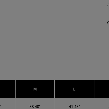
O
M
L
"
38-40"
41-43"