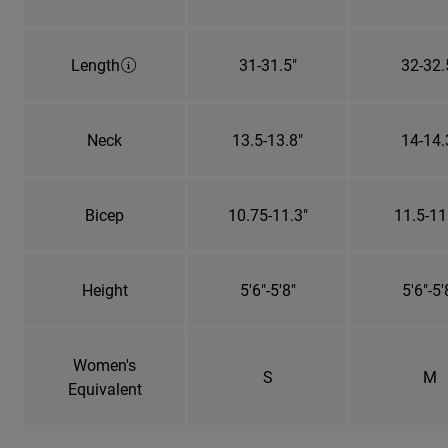
Length
31-31.5"
32-32.
Neck
13.5-13.8"
14-14.
Bicep
10.75-11.3"
11.5-11
Height
5'6"-5'8"
5'6"-5'
Women's
S
M
Equivalent