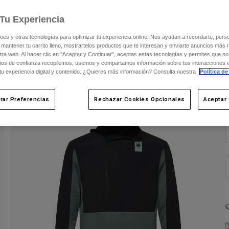
Tu Experiencia
C
s y otras tecnologías para optimizar tu experiencia online. Nos ayudan a recordarte, person
 mantener tu carrito lleno, mostrartelos productos que te interesan y enviarte anuncios más 
ra web. Al hacer clic en "Aceptar y Continuar", aceptas estas tecnologías y permites que no
ios de confianza recopilemos, usemos y compartamos información sobre tus interacciones 
 tu experiencia digital y contenido. ¿Quieres más información? Consulta nuestra
Política de
rar Preferencias
Rechazar Cookies Opcionales
Aceptar 