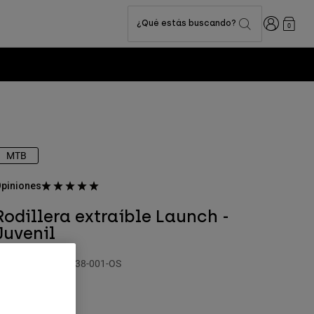
Iniciar sesi
¿Qué estás buscando?
0
MTB
piniones
Rodillera extraíble Launch -
Juvenil
.º de artículo
33838-001-OS
4,99 €