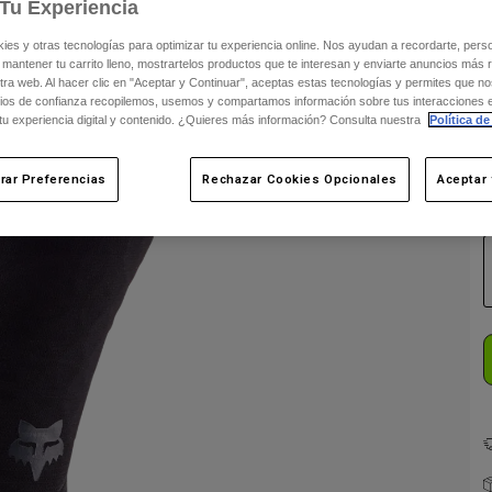
Tu Experiencia
s y otras tecnologías para optimizar tu experiencia online. Nos ayudan a recordarte, person
C
 mantener tu carrito lleno, mostrartelos productos que te interesan y enviarte anuncios más 
ra web. Al hacer clic en "Aceptar y Continuar", aceptas estas tecnologías y permites que no
ios de confianza recopilemos, usemos y compartamos información sobre tus interacciones 
 tu experiencia digital y contenido. ¿Quieres más información? Consulta nuestra
Política de
rar Preferencias
Rechazar Cookies Opcionales
Aceptar 