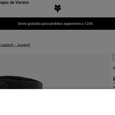
ajas de Verano
Envío gratuito para pedidos superiores a 125€
 Launch - Juvenil
O
N
7