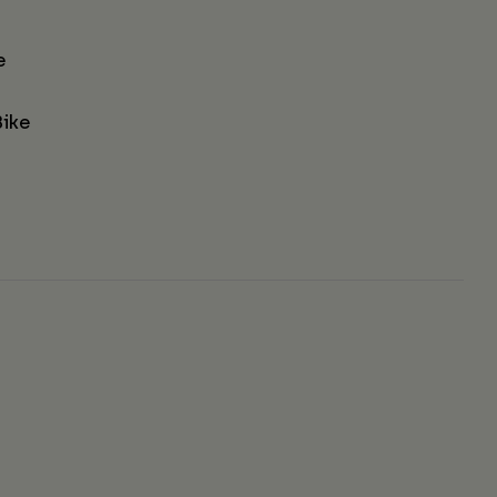
e
ike