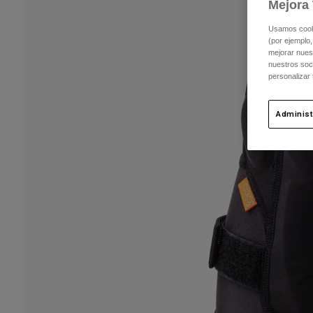
Mejora 
Usamos cookie
(por ejemplo,
mejorar nuest
nuestros soc
personalizar
Administ